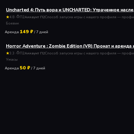
Uncharted 4: Путь вора и UNCHARTED: Утраченное насле
★
4.8
·
П2
Аккаунт П2
Способ запуска игры с нашего профиля — профи
Боевик
149 ₽
Аренда
/ 7 дней
Horror Adventure : Zombie Edition (VR) Прокат и аренда
★
3.3
·
П2
Аккаунт П2
Способ запуска игры с нашего профиля — профи
Ужасы
50 ₽
Аренда
/ 7 дней