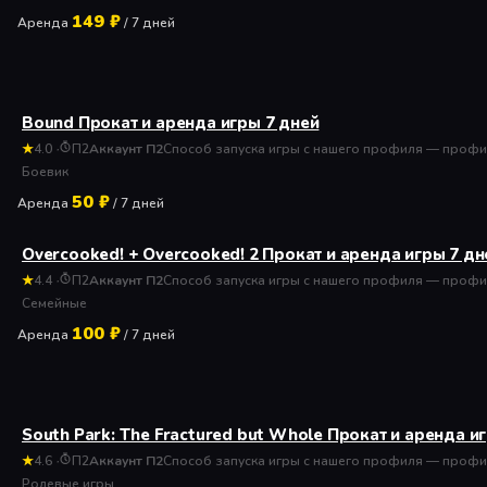
149 ₽
Аренда
/ 7 дней
Bound Прокат и аренда игры 7 дней
★
4.0
·
П2
Аккаунт П2
Способ запуска игры с нашего профиля — профи
Боевик
50 ₽
Аренда
/ 7 дней
Overcooked! + Overcooked! 2 Прокат и аренда игры 7 дн
★
4.4
·
П2
Аккаунт П2
Способ запуска игры с нашего профиля — профи
Семейные
100 ₽
Аренда
/ 7 дней
South Park: The Fractured but Whole Прокат и аренда и
★
4.6
·
П2
Аккаунт П2
Способ запуска игры с нашего профиля — профи
Ролевые игры