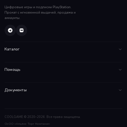
Цифровые игры и подписки PlayStation.
Прокат с мгновенной выдачей, продажа и
аккаунты.
Каталог
Все игры
Помощь
PS5
FAQ
PS4
Документы
Инструкции
Подписки
Соглашение
Поддержка
Договор оферты
Гарантии
COOLGAME © 2020–2026. Все права защищены.
ОсОО «Альянс Торг Компани»
Возврат средств
Контакты