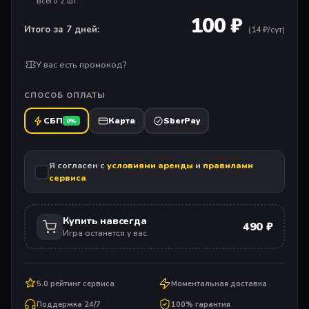
всего 2 шт.
100 ₽
Итого за 7 дней:
(
14
₽/сут)
У вас есть промокод?
СПОСОБ ОПЛАТЫ
СБП
Карта
SberPay
0%
Я согласен с
условиями аренды
и
правилами
сервиса
Купить навсегда
490 ₽
Игра останется у вас
5.0 рейтинг сервиса
Моментальная доставка
Поддержка 24/7
100% гарантия