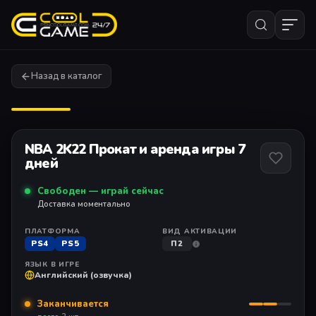
Назад в каталог
1
/ 4
NBA 2K22 Прокат и аренда игры 7
дней
Свободен — играй сейчас
Доставка моментально
ПЛАТФОРМА
ВИД АКТИВАЦИИ
PS4
PS5
П2
ЯЗЫК В ИГРЕ
Английский (озвучка)
Заканчивается