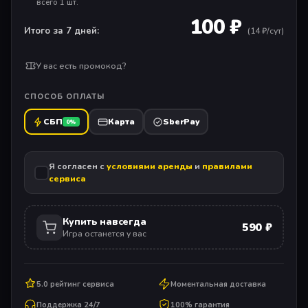
всего 1 шт.
100 ₽
Итого за 7 дней:
(
14
₽/сут)
У вас есть промокод?
СПОСОБ ОПЛАТЫ
СБП
Карта
SberPay
0%
Я согласен с
условиями аренды
и
правилами
сервиса
Купить навсегда
590 ₽
Игра останется у вас
5.0 рейтинг сервиса
Моментальная доставка
Поддержка 24/7
100% гарантия