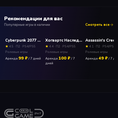
Рекомендации для вас
Популярные игры в наличии
Смотреть все
Cyberpunk 2077 Прокат и аренда игры 7 дней
Хогвартс Наследие Deluxe Edition (Hogwarts Legacy) Прокат и аренда игры 7 дней
★
4.5 · П2 · PS4/PS5
★
4.4 · П2 · PS4/PS5
★
4.1 · П2 · PS4/PS5
Ролевые игры
Ролевые игры
Ролевые игры
99 ₽
100 ₽
49 ₽
Аренда
/ 7 дней
Аренда
/ 7
Аренда
/ 7 дн
дней