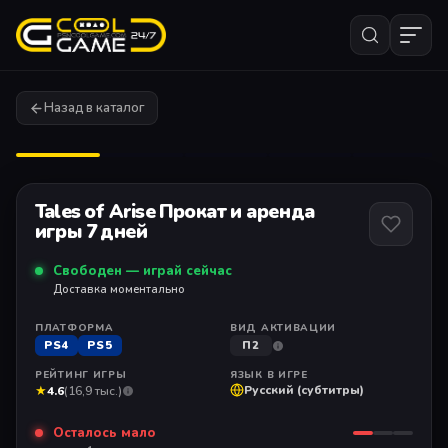
Назад в каталог
1
/ 11
Tales of Arise Прокат и аренда
игры 7 дней
Свободен — играй сейчас
Доставка моментально
ПЛАТФОРМА
ВИД АКТИВАЦИИ
PS4
PS5
П2
РЕЙТИНГ ИГРЫ
ЯЗЫК В ИГРЕ
★
Русский (субтитры)
4.6
(16,9 тыс.)
Осталось мало