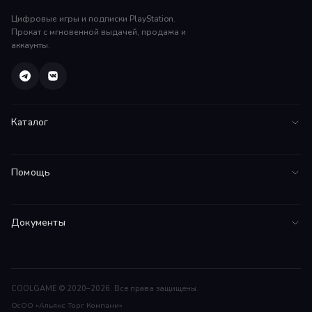
Цифровые игры и подписки PlayStation.
Прокат с мгновенной выдачей, продажа и
аккаунты.
Каталог
Все игры
Помощь
PS5
FAQ
PS4
Документы
Инструкции
Подписки
Соглашение
Поддержка
Договор оферты
Гарантии
COOLGAME © 2020–2026. Все права защищены.
ОсОО «Альянс Торг Компани»
Возврат средств