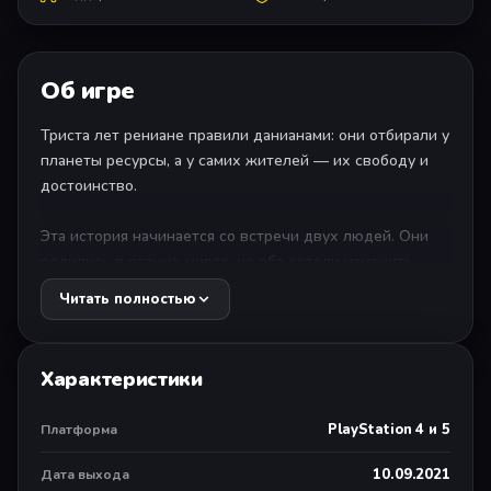
Об игре
Триста лет рениане правили данианами: они отбирали у
планеты ресурсы, а у самих жителей — их свободу и
достоинство.
Эта история начинается со встречи двух людей. Они
родились в разных мирах, но оба хотели изменить
свою судьбу и создать новое будущее.
Читать полностью
Tales of Arise — это образец первоклассной JRPG с
разноплановыми героями, интуитивной и
Характеристики
результативной системой боев и захватывающим
сюжетом в красочном мире, за который стоит
PlayStation 4 и 5
Платформа
сражаться.
10.09.2021
Дата выхода
Автономная однопользовательская версия