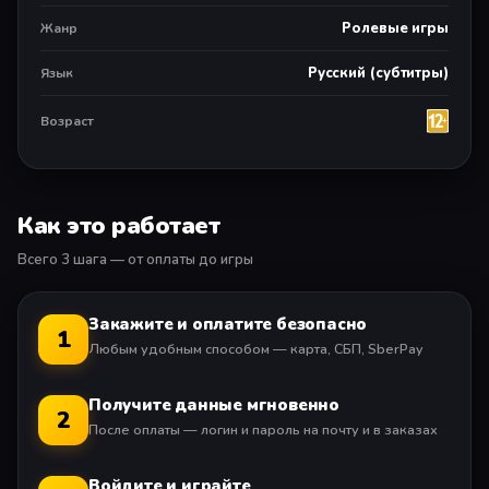
Дополнительные покупки в игре
Ролевые игры
Жанр
Доступна автономная игра
Русский (субтитры)
Язык
Возраст
Как это работает
Всего 3 шага — от оплаты до игры
Закажите и оплатите безопасно
1
Любым удобным способом — карта, СБП, SberPay
Получите данные мгновенно
2
После оплаты — логин и пароль на почту и в заказах
Войдите и играйте