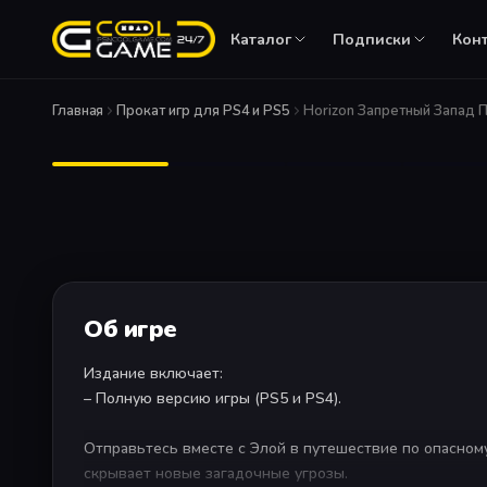
Каталог
Подписки
Кон
ПЛАТФОРМЫ
Главная
Прокат игр для PS4 и PS5
Horizon Запретный Запад П
Игры PS5
PS Plus Essent
Актуальные релизы
Онлайн + игры м
Игры PS4
PS Plus Extra
Большой каталог
Каталог из сотен
PS VR
Виртуальная реальность
PS Plus Delux
Extra + классика
PS VR2
Об игре
Второе поколение VR
EA Play
Каталог игр EA
Издание включает:
– Полную версию игры (PS5 и PS4).
Отправьтесь вместе с Элой в путешествие по опасном
скрывает новые загадочные угрозы.