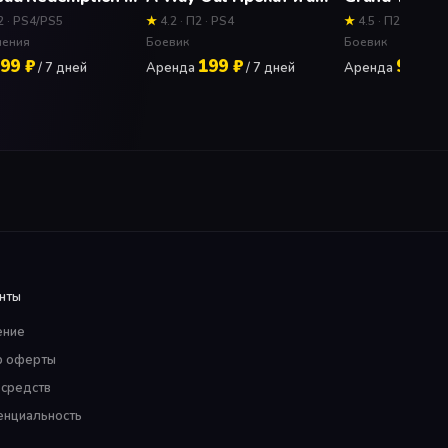
2 · PS4/PS5
★
4.2 · П2 · PS4
★
4.5 · П2 · PS4
чения
Боевик
Боевик
99 ₽
199 ₽
99 ₽
/ 7 дней
Аренда
/ 7 дней
Аренда
/ 
нты
ение
р оферты
 средств
нциальность