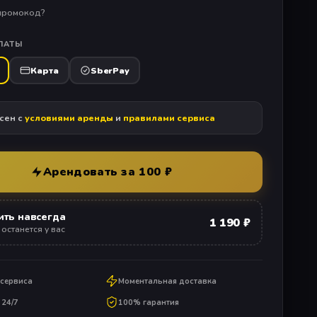
 промокод?
ЛАТЫ
Карта
SberPay
сен с
условиями аренды
и
правилами сервиса
Арендовать за 100 ₽
ить навсегда
1 190 ₽
 останется у вас
 сервиса
Моментальная доставка
24/7
100% гарантия