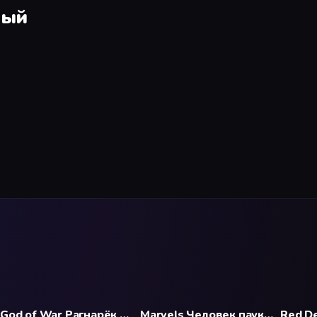
ный
God of War Рагнарёк Прокат и аренда игры 7 дней
Marvels Человек паук (Spider Man) Прокат и аренда игры 7 дней