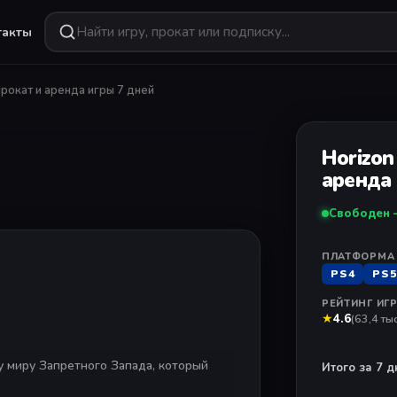
такты
ПОДБОРКИ
рокат и аренда игры 7 дней
1
/ 11
Хиты сезона
ial
от
590 ₽
Самое популярное
есяца
Новинки
Horizon
Свежие поступления
от
890 ₽
аренда 
 игр
Эксклюзивы
Свободен 
Только на PlayStation
e
Хит
от
1090 ₽
 Sony
Прокат
ИГРА НЕДЕЛИ
ПЛАТФОРМА
Crimson Desert
Аренда игр
PS4
PS5
Deluxe Edition
от
299 ₽
Скоро выйдут
Новинка — уже в каталоге
РЕЙТИНГ ИГ
Предзаказ
★
4.6
(63,4 тыс
Смотреть
у миру Запретного Запада, который
Итого за 7 д