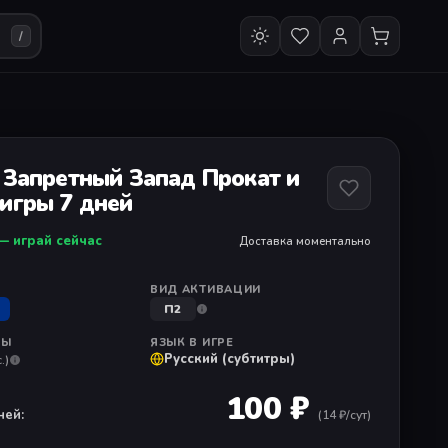
/
 Запретный Запад Прокат и
игры 7 дней
— играй сейчас
Доставка моментально
ВИД АКТИВАЦИИ
П2
РЫ
ЯЗЫК В ИГРЕ
Русский (субтитры)
.)
100 ₽
ней:
(
14
₽/сут)