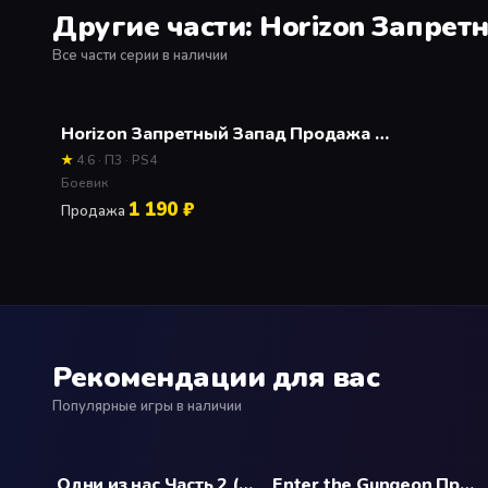
Другие части: Horizon Запрет
Все части серии в наличии
Horizon Запретный Запад Продажа игры
★
4.6 · П3 · PS4
Боевик
1 190 ₽
Продажа
Рекомендации для вас
Популярные игры в наличии
Одни из нас Часть 2 (The Last of Us) Прокат и аренда игры 7 дней
Enter the Gungeon Прокат и аренда игры 7 дней