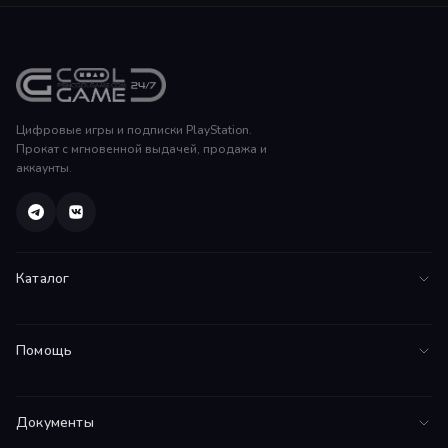
Цифровые игры и подписки PlayStation.
Прокат с мгновенной выдачей, продажа и
аккаунты.
Каталог
Все игры
Помощь
PS5
FAQ
PS4
Документы
Инструкции
Подписки