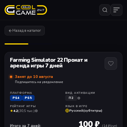
Назад в каталог
1
/ 2
Farming Simulator 22 Прокат и
аренда игры 7 дней
Занят до 10 августа
Подпишитесь на уведомление
ПЛАТФОРМА
ВИД АКТИВАЦИИ
PS4
PS5
П2
РЕЙТИНГ ИГРЫ
ЯЗЫК В ИГРЕ
★
Русский(субтитры)
4.2
(30,5 тыс.)
100 ₽
Итого за 7 дней:
(
14
₽/сут)