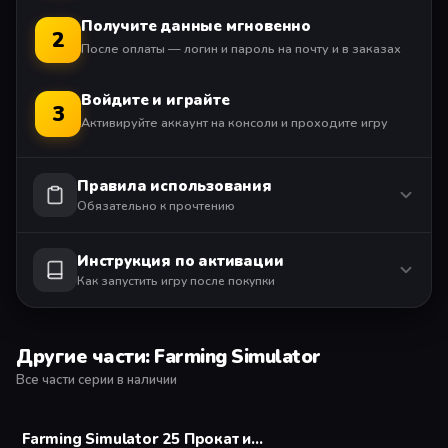
модификациями, сделанными игроками и
Получите данные мгновенно
2
протестированными разработчиком, GIANTS Software.
После оплаты — логин и пароль на почту и в заказах
Начните работать на ферме уже сегодня и станьте
преуспевающим фермером!
Войдите и играйте
3
Активируйте аккаунт на консоли и проходите игру
Автономная однопользовательская версия
Сетевая многопользовательская игра (2-6 игрока).
Правила использования
Требуется оплаченная подписка на PlayStation Plus.
Обязательно к прочтению
Инструкция по активации
Как запустить игру после покупки
Другие части: Farming Simulator
Все части серии в наличии
Farming Simulator 25 Прокат и аренда П3 активации игры 7 дней