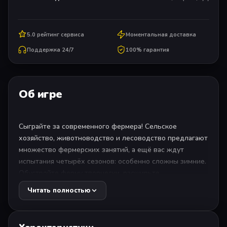
5.0 рейтинг сервиса
Моментальная доставка
Поддержка 24/7
100% гарантия
Об игре
Сыграйте за современного фермера! Сельское
хозяйство, животноводство и лесоводство предлагают
множество фермерских занятий, а ещё вас ждут
испытания четырёх сезонов: особенно сложны зимние.
Обустройте ферму творчески, расширьте
производство с помощью его цепочек и создайте
Читать полностью
целую сельскохозяйственную империю! Фермой
можно управлять даже вместе с друзьями благодаря
кроссплатформенной многопользовательской игре.