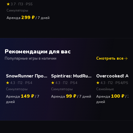
★
3.7 · П3 · PS5
Симуляторы
299 ₽
Аренда
/ 7 дней
Рекомендации для вас
Популярные игры в наличии
Смотреть все
SnowRunner Прокат и аренда (PS4) игры 7 дней
Spintires: MudRunner Прокат и аренда игры 7 дней
★
4.3 · П2 · PS4
★
4.3 · П2 · PS4
★
4.3 · П2 · PS4/PS5
Симуляторы
Симуляторы
Семейные
149 ₽
99 ₽
100 ₽
Аренда
/ 7
Аренда
/ 7 дней
Аренда
/ 7
дней
дней