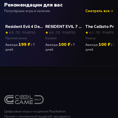
Рекомендации для вас
Популярные игры в наличии
Смотреть все
Resident Evil 4 Deluxe Edition Прокат и аренда игры 7 дней
RESIDENT EVIL 7 biohazard (PS4) Прокат и аренда игры 7 дней
★
4.8 · П2 · PS4/PS5
★
4.6 · П2 · PS4/PS5
★
4.1 · П2 · PS4/PS5
Приключения
Боевик
Ужасы
199 ₽
100 ₽
100 ₽
Аренда
/ 7
Аренда
/ 7
Аренда
/ 7
дней
дней
дней
Цифровые игры и подписки PlayStation.
Прокат с мгновенной выдачей, продажа и