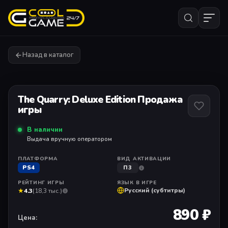
Назад в каталог
1
/ 1
The Quarry: Deluxe Edition Продажа
игры
В наличии
Выдача вручную оператором
ПЛАТФОРМА
ВИД АКТИВАЦИИ
PS4
П3
РЕЙТИНГ ИГРЫ
ЯЗЫК В ИГРЕ
★
Русский (субтитры)
4.3
(18,3 тыс.)
890 ₽
Цена: