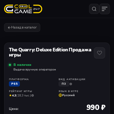
Назад в каталог
1
/ 1
The Quarry: Deluxe Edition Продажа
игры
В наличии
Выдача вручную оператором
ПЛАТФОРМА
ВИД АКТИВАЦИИ
PS5
П3
РЕЙТИНГ ИГРЫ
ЯЗЫК В ИГРЕ
★
Русский
4.3
(18,3 тыс.)
990 ₽
Цена: