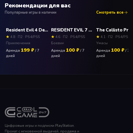
Рекомендации для вас
Популярные игры в наличии
Смотреть все
Resident Evil 4 Deluxe Edition Прокат и аренда игры 7 дней
RESIDENT EVIL 7 biohazard (PS4) Прокат и аренда игры 7 дней
★
4.8 · П2 · PS4/PS5
★
4.6 · П2 · PS4/PS5
★
4.1 · П2 · PS4/PS5
Приключения
Боевик
Ужасы
199 ₽
100 ₽
100 ₽
Аренда
/ 7
Аренда
/ 7
Аренда
/ 7
дней
дней
дней
Цифровые игры и подписки PlayStation.
Прокат с мгновенной выдачей, продажа и