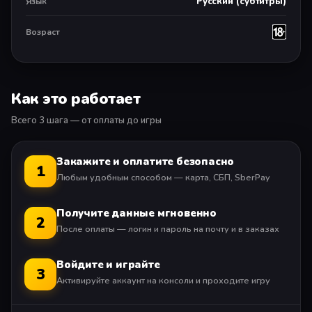
Русский (субтитры)
Язык
Автономная однопользовательская версия
Дополнительные покупки в игре
Возраст
Для использования сетевых функций требуется
учетная запись. Сетевые функции предоставляются в
соответствии с условиями обслуживания
(playstationnetwork.com/terms-of-service), политикой
Как это работает
конфиденциальности (playstationnetwork.com/privacy-
policy) и политикой конфиденциальности издателя
Всего 3 шага — от оплаты до игры
игры.
Закажите и оплатите безопасно
1
Любым удобным способом — карта, СБП, SberPay
Получите данные мгновенно
2
После оплаты — логин и пароль на почту и в заказах
Войдите и играйте
3
Активируйте аккаунт на консоли и проходите игру