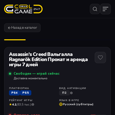
Назад в каталог
1
/ 6
Assassin's Creed Вальгалла
Ragnarök Edition Прокат и аренда
игры 7 дней
Свободен — играй сейчас
Доставка моментально
ПЛАТФОРМА
ВИД АКТИВАЦИИ
PS4
PS5
П2
РЕЙТИНГ ИГРЫ
ЯЗЫК В ИГРЕ
★
Русский (субтитры)
4.1
(83,5 тыс.)