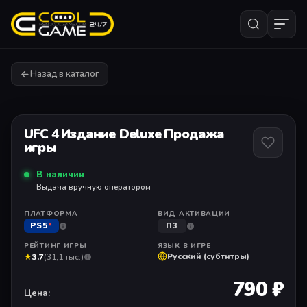
Назад в каталог
1
/ 1
UFC 4 Издание Deluxe Продажа
игры
В наличии
Выдача вручную оператором
ПЛАТФОРМА
ВИД АКТИВАЦИИ
PS5
*
П3
РЕЙТИНГ ИГРЫ
ЯЗЫК В ИГРЕ
★
Русский (субтитры)
3.7
(31,1 тыс.)
790 ₽
Цена: