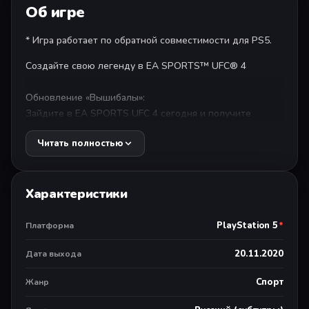
Об игре
* Игра работает по обратной совместимости для PS5.
Создайте свою легенду в EA SPORTS™ UFC® 4
Обновление «Вышибалы»:
Зайдите в EA SPORTS UFC 4 сегодня и получите
обновление для бойцов «Вышибалы». В обновление
Читать полностью
вошли:
• Alex Pereira
Характеристики
• Taila Santos
• Rafael Fiziev
PlayStation 5
*
Платформа
Купите издание Deluxe EA SPORTS UFC® 4 сегодня и
20.11.2020
Дата выхода
получите:
Спорт
Жанр
- Tyson Fury
- Anthony Joshua