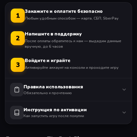
В The Devil In Me группа документалистов получает
таинственный звонок с приглашением в современную
Закажите и оплатите безопасно
1
копию Замка убийств маньяка Г. Г. Холмса. По прибытии
Любым удобным способом — карта, СБП, SberPay
съёмочная группа обнаруживает, что за ними
наблюдают, а их действиями пытаются управлять, и на
Напишите в поддержку
2
кону оказывается гораздо больше, чем просто рейтинг
После оплаты обратитесь к нам — выдадим данные
их шоу.
вручную, до 6 часов
С чего бы вы ни начали, не играйте в одиночку!
Войдите и играйте
3
Активируйте аккаунт на консоли и проходите игру
Автономная однопользовательская игра (2–5 игроков)
Правила использования
Сетевая многопользовательская игра (2 игрока).
Обязательно к прочтению
Требуется оплаченная подписка на PlayStation Plus.
Инструкция по активации
Как запустить игру после покупки