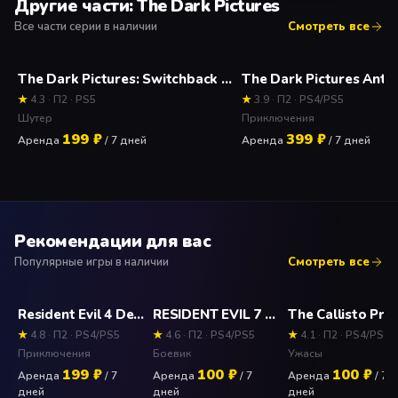
Другие части: The Dark Pictures
Все части серии в наличии
Смотреть все
The Dark Pictures: Switchback VR Прокат и аренда игры 7 дней
★
4.3 · П2 · PS5
★
3.9 · П2 · PS4/PS5
Шутер
Приключения
199 ₽
399 ₽
Аренда
/ 7 дней
Аренда
/ 7 дней
Рекомендации для вас
Популярные игры в наличии
Смотреть все
Resident Evil 4 Deluxe Edition Прокат и аренда игры 7 дней
RESIDENT EVIL 7 biohazard (PS4) Прокат и аренда игры 7 дней
★
4.8 · П2 · PS4/PS5
★
4.6 · П2 · PS4/PS5
★
4.1 · П2 · PS4/PS5
Приключения
Боевик
Ужасы
199 ₽
100 ₽
100 ₽
Аренда
/ 7
Аренда
/ 7
Аренда
/ 7
дней
дней
дней