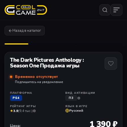
Назад в каталог
1
/ 11
The Dark Pictures Anthology :
Season One Продажа игры
Временно отсутствует
Подпишитесь на уведомление
ПЛАТФОРМА
ВИД АКТИВАЦИИ
PS4
П3
РЕЙТИНГ ИГРЫ
ЯЗЫК В ИГРЕ
★
Русский
3.9
(9,4 тыс.)
1 390 ₽
Цена: