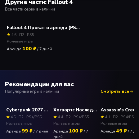
Другие части: Fallout 4
Все части серии в наличии
Fallout 4 Прокат и аренда (PS5) игры 7 дней
★
4.6 · П2 · PS5
Ролевые игры
100 ₽
Аренда
/ 7 дней
Рекомендации для вас
Популярные игры в наличии
Смотреть все
Cyberpunk 2077 Прокат и аренда игры 7 дней
Хогвартс Наследие Deluxe Edition (Hogwarts Legacy) Прокат и аренда игры 7 дней
★
4.5 · П2 · PS4/PS5
★
4.4 · П2 · PS4/PS5
★
4.1 · П2 · PS4/PS5
Ролевые игры
Ролевые игры
Ролевые игры
99 ₽
100 ₽
49 ₽
Аренда
/ 7 дней
Аренда
/ 7
Аренда
/ 7 дн
дней