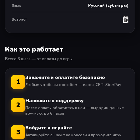
Русский (субтитры)
Язык
БЕСКОНЕЧНОЕ ПРИКЛЮЧЕНИЕ
Гуляйте по Японии и развлекайтесь на Гавайях в этом
Возраст
масштабном приключении размером с Тихий океан.
На каждом шагу вам встретятся незабываемые
Как это работает
моменты, а также уникальные задания и развлечения.
Всего 3 шага — от оплаты до игры
Автономная многопользовательская игра (2 игрока)
Закажите и оплатите безопасно
1
Любым удобным способом — карта, СБП, SberPay
Напишите в поддержку
2
После оплаты обратитесь к нам — выдадим данные
вручную, до 6 часов
Войдите и играйте
3
Активируйте аккаунт на консоли и проходите игру