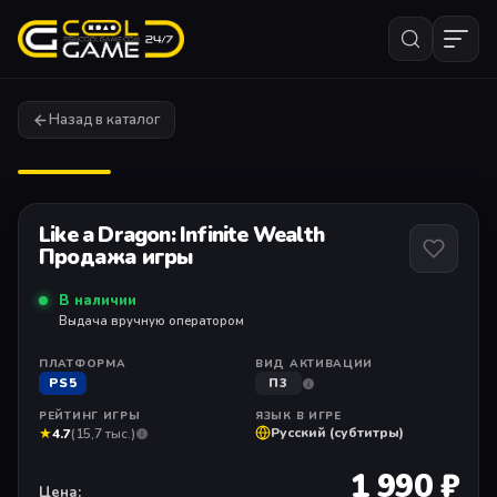
Назад в каталог
1
/ 11
Like a Dragon: Infinite Wealth
Продажа игры
В наличии
Выдача вручную оператором
ПЛАТФОРМА
ВИД АКТИВАЦИИ
PS5
П3
РЕЙТИНГ ИГРЫ
ЯЗЫК В ИГРЕ
★
Русский (субтитры)
4.7
(15,7 тыс.)
1 990 ₽
Цена: