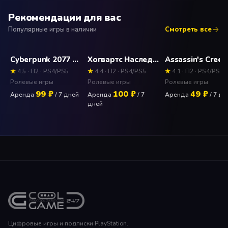
Рекомендации для вас
Популярные игры в наличии
Смотреть все
Cyberpunk 2077 Прокат и аренда игры 7 дней
Хогвартс Наследие Deluxe Edition (Hogwarts Legacy) Прокат и аренда игры 7 дней
★
4.5 · П2 · PS4/PS5
★
4.4 · П2 · PS4/PS5
★
4.1 · П2 · PS4/PS5
Ролевые игры
Ролевые игры
Ролевые игры
99 ₽
100 ₽
49 ₽
Аренда
/ 7 дней
Аренда
/ 7
Аренда
/ 7 дн
дней
Цифровые игры и подписки PlayStation.