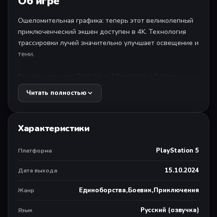
Об игре
Ошеломительная графика: теперь этот великолепный
приключенческий экшен доступен в 4K. Технология
трассировки лучей значительно улучшает освещение и
тени.
Быстрая загрузка: Darksiders II Deathinitive Edition
использует преимущества быстрой загрузки за счет
Читать полностью
сверхвысокоскоростного SSD.
Игра за Смерть: станьте самым грозным из
Характеристики
легендарных четырех всадников, способным
уничтожать целые миры и войска за пределами рая и
PlayStation 5
Платформа
ада.
15.10.2024
Дата выхода
Эпическая вселенная: уникальный стиль Джо Мэда,
непохожий ни на что другое.
Единоборства,Боевик,Приключения
Жанр
Выбор и индивидуализация: различные наборы
Русский (озвучка)
Язык