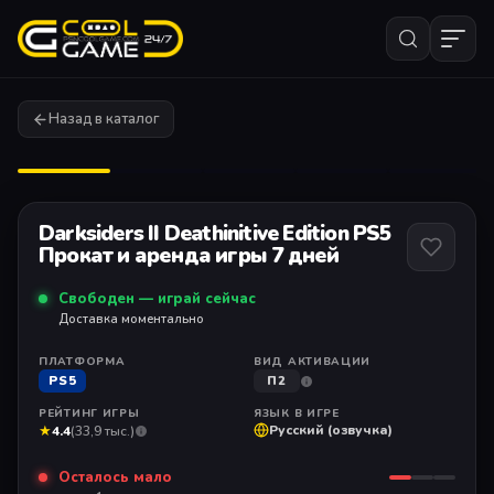
Назад в каталог
1
/ 11
Darksiders II Deathinitive Edition PS5
Прокат и аренда игры 7 дней
Свободен — играй сейчас
Доставка моментально
ПЛАТФОРМА
ВИД АКТИВАЦИИ
PS5
П2
РЕЙТИНГ ИГРЫ
ЯЗЫК В ИГРЕ
★
Русский (озвучка)
4.4
(33,9 тыс.)
Осталось мало