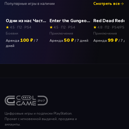
Популярные игры в наличии
Смотреть все
Одни из нас Часть 2 (The Last of Us) Прокат и аренда игры 7 дней
Enter the Gungeon Прокат и аренда игры 7 дней
★
4.5 · П2 · PS4
★
4.5 · П2 · PS4
★
4.8 · П2 · PS4/PS5
Боевик
Приключения
Приключения
100 ₽
50 ₽
99 ₽
Аренда
/ 7
Аренда
/ 7 дней
Аренда
/ 7 дн
дней
Цифровые игры и подписки PlayStation.
Прокат с мгновенной выдачей, продажа и
аккаунты.