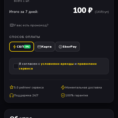
всего 1 шт.
100 ₽
Итого за 7 дней:
(
14
₽/сут)
У вас есть промокод?
СПОСОБ ОПЛАТЫ
СБП
Карта
SberPay
0%
Я согласен с
условиями аренды
и
правилами
сервиса
5.0 рейтинг сервиса
Моментальная доставка
Поддержка 24/7
100% гарантия