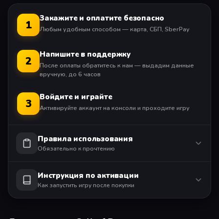
Также в Black Ops 6 вернется популярный режим
'Зомби' с раундами, в котором игроки отражают
Закажите и оплатите безопасно
1
непрерывный натиск полчищ нежити. На момент
Любым удобным способом — карта, СБП, SberPay
выхода для него будут доступны две совершенно
новые карты. После выхода игры мы планируем
Напишите в поддержку
2
продолжить выпуск дополнительных карт и других
После оплаты обратитесь к нам — выдадим данные
потрясающих материалов для сетевой игры и режима
вручную, до 6 часов
'Зомби'.
Войдите и играйте
3
Активируйте аккаунт на консоли и проходите игру
Дополнительные покупки в игре
Сетевая многопользовательская игра (2-40 игрока).
Правила использования
Требуется оплаченная подписка на PlayStation Plus.
Обязательно к прочтению
Инструкция по активации
Как запустить игру после покупки