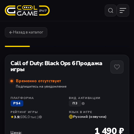
Назад в каталог
1
/ 11
Call of Duty: Black Ops 6 Продажа
игры
Временно отсутствует
Подпишитесь на уведомление
ПЛАТФОРМА
ВИД АКТИВАЦИИ
PS4
П3
РЕЙТИНГ ИГРЫ
ЯЗЫК В ИГРЕ
★
Русский (озвучка)
3.9
(696,0 тыс.)
1 490 ₽
Цена: