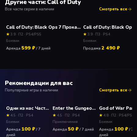
Другие части: Call of Duty
Все части серии в наличии
Смотреть все
Call of Duty: Black Ops 7 Прокат и аренда игры 7 дней
★
3.9 · П2 · PS4/PS5
★
3.9 · П3 · PS4
Боевик
Боевик
599 ₽
2 490 ₽
Аренда
/ 7 дней
Продажа
Рекомендации для вас
Популярные игры в наличии
Смотреть все
Одни из нас Часть 2 (The Last of Us) Прокат и аренда игры 7 дней
Enter the Gungeon Прокат и аренда игры 7 дней
★
4.5 · П2 · PS4
★
4.5 · П2 · PS4
★
4.8 · П2 · PS4/PS5
Боевик
Приключения
Боевик
100 ₽
50 ₽
100 ₽
Аренда
/ 7
Аренда
/ 7 дней
Аренда
/ 7
дней
дней