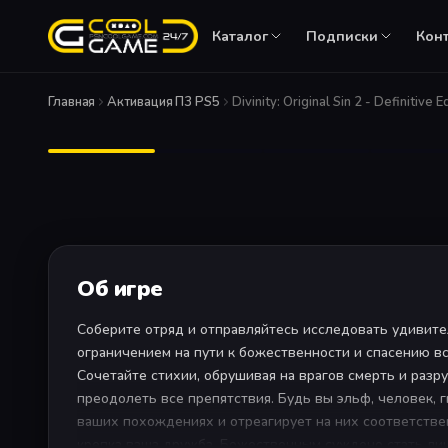
Каталог
Подписки
Кон
ПЛАТФОРМЫ
Главная
Активация П3 PS5
Divinity: Original Sin 2 - Definitiv
Игры PS5
PS Plus Essent
Актуальные релизы
Онлайн + игры м
Игры PS4
PS Plus Extra
Большой каталог
Каталог из сотен
PS VR
Виртуальная реальность
PS Plus Delux
Extra + классика
PS VR2
Об игре
Второе поколение VR
EA Play
Каталог игр EA
Соберите отряд и отправляйтесь исследовать удивит
ограничением на пути к божественности и спасению в
Сочетайте стихии, обрушивая на врагов смерть и разр
преодолеть все препятствия. Будь вы эльф, человек, г
ваших похождениях и отреагирует на них соответствен
крепка ваша дружба, Божественным суждено стать лиш