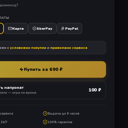
 промокод?
ЛАТЫ
Карта
SberPay
PayPal
сен с
условиями покупки
и
правилами сервиса
Купить за 690 ₽
ть напрокат
100 ₽
вле — игра на время
 сервиса
Выдача до 6 часов
24/7
100% гарантия