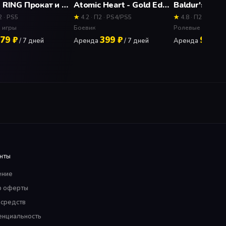
ELDEN RING Прокат и аренда игры 7 дней
Atomic Heart - Gold Edition (Новое дополнение) Прокат и аренда игры 7 дней
2 · PS5
★
4.2 · П2 · PS4/PS5
★
4.8 · П2 · PS5
 игры
Боевик
Ролевые игры
79 ₽
399 ₽
99 ₽
/ 7 дней
Аренда
/ 7 дней
Аренда
/ 
нты
ение
р оферты
 средств
нциальность