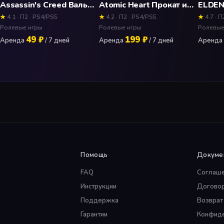
Assassin's Creed Вальгалла (Valhalla) Прокат и аренда игры 7 дней
Atomic Heart Прокат и аренда игры 7 дней
★
4.1 · П2 · PS4/PS5
★
4.2 · П2 · PS4/PS5
★
4.7 · П
Ролевые игры
Ролевые игры
Ролевые
49 ₽
199 ₽
Аренда
/ 7 дней
Аренда
/ 7 дней
Аренда
Помощь
Докуме
FAQ
Соглаш
Инструкции
Догово
Поддержка
Возврат
Гарантии
Конфиде