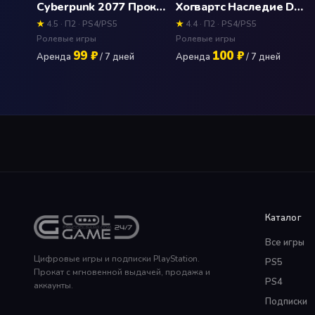
Cyberpunk 2077 Прокат и аренда игры 7 дней
Хогвартс Наследие Deluxe Edition (Hogwarts Legacy) Прокат и аренда игры 7 дней
★
4.5 · П2 · PS4/PS5
★
4.4 · П2 · PS4/PS5
Ролевые игры
Ролевые игры
99 ₽
100 ₽
Аренда
/ 7 дней
Аренда
/ 7 дней
Каталог
Все игры
Цифровые игры и подписки PlayStation.
PS5
Прокат с мгновенной выдачей, продажа и
PS4
аккаунты.
Подписки