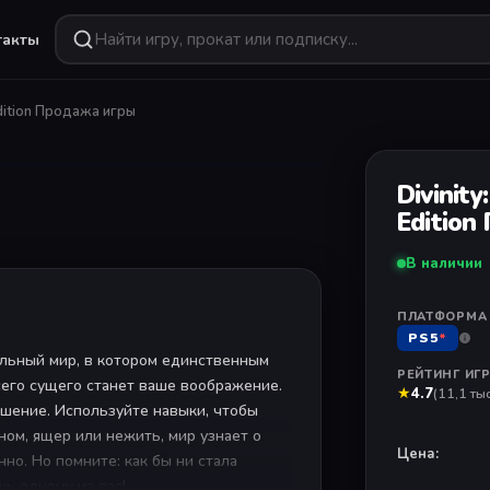
такты
ПОДБОРКИ
e Edition Продажа игры
1
/ 10
Хиты сезона
ial
от
590 ₽
Самое популярное
есяца
Новинки
Divinity
Свежие поступления
от
890 ₽
Edition
 игр
Эксклюзивы
В наличии
Только на PlayStation
e
Хит
от
1090 ₽
 Sony
Прокат
ИГРА НЕДЕЛИ
ПЛАТФОРМА
Crimson Desert
Аренда игр
PS5
*
Deluxe Edition
от
299 ₽
ельный мир, в котором единственным
Скоро выйдут
Новинка — уже в каталоге
РЕЙТИНГ ИГ
сего сущего станет ваше воображение.
Предзаказ
★
4.7
(11,1 тыс
ушение. Используйте навыки, чтобы
Смотреть
ном, ящер или нежить, мир узнает о
Цена:
но. Но помните: как бы ни стала
ь одному из вас!