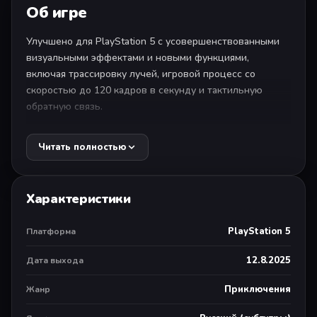
Об игре
Улучшено для PlayStation 5 с усовершенствованными
визуальными эффектами и новыми функциями,
включая трассировку лучей, игровой процесс со
скоростью до 120 кадров в секунду и тактильную
обратную связь.
Суровое путешествие воительницы в мир мифов и
Читать полностью
безумия от создателей Heavenly Sword, Enslaved:
Odyssey to the West и DmC: Devil May Cry.
Характеристики
Действие разворачивается в эпоху викингов.
Сломленная кельтская воительница отправляется в
PlayStation 5
Платформа
полное тревог путешествие, чтобы попасть в ад
викингов и сразиться за душу своего погибшего
12.8.2025
Дата выхода
возлюбленного.
Приключения
Жанр
Игра Hellblade: Senua’s Sacrifice, созданная в