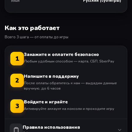
сотрудничестве с нейробиологами и людьми,
Русский (субтитры)
Язык
страдающими душевными расстройствами, погрузит
вас в разум Senua.
Как это работает
Всего 3 шага — от оплаты до игры
Закажите и оплатите безопасно
1
Любым удобным способом — карта, СБП, SberPay
Напишите в поддержку
2
После оплаты обратитесь к нам — выдадим данные
вручную, до 6 часов
Войдите и играйте
3
Активируйте аккаунт на консоли и проходите игру
Правила использования