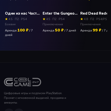
Одни из нас Часть 2 (The Last of Us) Прокат и аренда игры 7 дней
Enter the Gungeon Прокат и аренда игры 7 дней
★
4.5 · П2 · PS4
★
4.5 · П2 · PS4
★
4.8 · П2 · PS4/PS5
Боевик
Приключения
Приключения
100 ₽
50 ₽
99 ₽
Аренда
/ 7
Аренда
/ 7 дней
Аренда
/ 7 дн
дней
Цифровые игры и подписки PlayStation.
Прокат с мгновенной выдачей, продажа и
аккаунты.