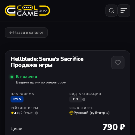
Назад в каталог
1
/ 1
Hellblade: Senua’s Sacrifice
Продажа игры
В наличии
Выдача вручную оператором
ПЛАТФОРМА
ВИД АКТИВАЦИИ
PS5
П3
РЕЙТИНГ ИГРЫ
ЯЗЫК В ИГРЕ
★
Русский (субтитры)
4.6
(2,9 тыс.)
790 ₽
Цена: