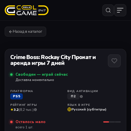
Назад в каталог
1
/ 1
Crime Boss: Rockay City Прокат и
аренда игры 7 дней
Свободен — играй сейчас
Доставка моментально
ПЛАТФОРМА
ВИД АКТИВАЦИИ
PS5
П2
РЕЙТИНГ ИГРЫ
ЯЗЫК В ИГРЕ
★
Русский (субтитры)
3.2
(8,2 тыс.)
Осталось мало
всего 1 шт.