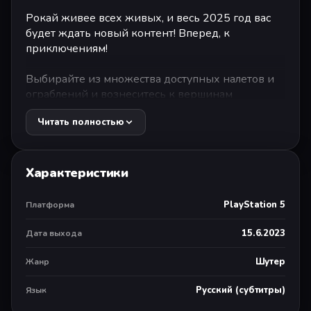
Рокай живее всех живых, и весь 2025 год вас
будет ждать новый контент! Вперед, к
приключениям!
Выбирайте из множества доступных налетов и
ограблений и вознеситесь к вершинам
преступного мира! Только так можно стать
Читать полностью
настоящим боссом Рокая!
Играйте вместе с друзьями.
Приглашайте друзей, чтобы срубить бабла. До 4
Характеристики
игроков могут играть в кооперативе по сети.
PlayStation 5
Платформа
Выберите уровень сложности, создайте своего
босса, снаряжайтесь оружием и навыками и
15.6.2023
Дата выхода
играйте в одиночку, с ботами или с друзьями.
Вас ждут как одиночные задания, так и сетевые
Шутер
Жанр
мини-кампании в сюжетном режиме
Русский (субтитры)
Язык
«Городские легенды», либо случайные миссии в
режиме «Тасовка». А для разнообразия можно