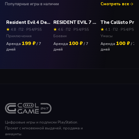
Популярные игры в наличии
Смотреть все
Resident Evil 4 Deluxe Edition Прокат и аренда игры 7 дней
RESIDENT EVIL 7 biohazard (PS4) Прокат и аренда игры 7 дней
★
4.8 · П2 · PS4/PS5
★
4.6 · П2 · PS4/PS5
★
4.1 · П2 · PS4/PS5
Приключения
Боевик
Ужасы
199 ₽
100 ₽
100 ₽
Аренда
/ 7
Аренда
/ 7
Аренда
/ 7
дней
дней
дней
Цифровые игры и подписки PlayStation.
Прокат с мгновенной выдачей, продажа и
аккаунты.