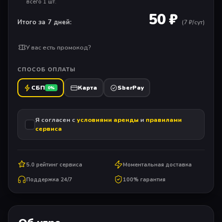
всего 1 шт.
50 ₽
Итого за 7 дней:
(
7
₽/сут)
У вас есть промокод?
СПОСОБ ОПЛАТЫ
СБП
Карта
SberPay
0%
Я согласен с
условиями аренды
и
правилами
сервиса
5.0 рейтинг сервиса
Моментальная доставка
Поддержка 24/7
100% гарантия