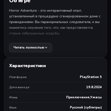
Об игре
Horror Adventure - это интерактивный опыт,
установленный в процедурно сгенерированном доме с
привидениями. Вы паранормальных следователя, и вы
окажетесь изучения того, что, как представляется,
старые заброшенные усадьбы.
Вы сможете взаимодействовать с основными
Читать полностью
предметами и ограниченными инструментами в вашем
распоряжении. Процедурно сгенерированный
случайный дом создаст случайные места и пугает для
Характеристики
вас. Поэтому убедитесь, что держать глаза открытыми
во все времена, положить наушники и наслаждаться
PlayStation 5
Платформа
игрой!
19.8.2024
Дата выхода
Функции:
1. Погружение первого лица интерактивный геймплей,
Приключения,Ужасы
Жанр
который позволяет игроку управлять различными
портативными элементами.
Русский (субтитры)
Язык