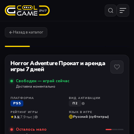
Назад в каталог
1
/ 11
Horror Adventure Прокат и аренда
игры 7 дней
Свободен — играй сейчас
Доставка моментально
ПЛАТФОРМА
ВИД АКТИВАЦИИ
PS5
П2
РЕЙТИНГ ИГРЫ
ЯЗЫК В ИГРЕ
★
Русский (субтитры)
3.1
(7,9 тыс.)
Осталось мало