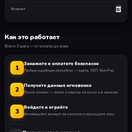
2. Процедурно генерируется случайный дом, чтобы
увеличить фактор запугивания и replayability.
Возраст
3. FEATURING различных демонических образований,
каждый из которых разработан специально в
соответствии с процедурным характером уровней.
Как это работает
4. Сохранить / Загрузить функцию, так что вы можете
взять передышку между ними.
Всего 3 шага — от оплаты до игры
ВНИМАНИЕ: Этот опыт использует Перейти Пугает! Вы
были предупреждены!
Закажите и оплатите безопасно
1
Любым удобным способом — карта, СБП, SberPay
Автономная однопользовательская версия
Получите данные мгновенно
2
Доступна автономная игра
После оплаты — логин и пароль на почту и в заказах
Войдите и играйте
3
Активируйте аккаунт на консоли и проходите игру