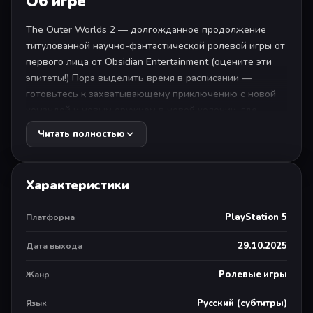
Об игре
The Outer Worlds 2 — долгожданное продолжение
титулованной научно-фантастической ролевой игры от
первого лица от Obsidian Entertainment (оцените эти
эпитеты!) Пора выделить время в расписании —
готовьтесь к захватывающему приключению с новой
командой и новым оружием в новой колонии, где
поджидают новые враги! Кто на новенькое?
Читать полностью
Вы — отважный и, скорее всего, привлекательный
агент Правления Земли. Ваша задача — докопаться до
причины возникновения разрушительных разломов,
Характеристики
которые грозят полным уничтожением человечества.
Расследование приводит вас в Аркадию, где возникла
PlayStation 5
Платформа
технология скачкового двигателя, и теперь судьба
всей колонии — а в конечном итоге и галактики —
29.10.2025
Дата выхода
зависит от вас. Ваших решений, ваших сильных и
слабых сторон, вашей команды и тех, кого вы
Ролевые игры
Жанр
выберете себе в союзники.
Русский (субтитры)
Язык