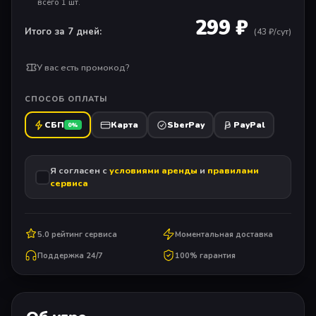
всего 1 шт.
299 ₽
Итого за 7 дней:
(
43
₽/сут)
У вас есть промокод?
СПОСОБ ОПЛАТЫ
СБП
Карта
SberPay
PayPal
0%
Я согласен с
условиями аренды
и
правилами
сервиса
5.0 рейтинг сервиса
Моментальная доставка
Поддержка 24/7
100% гарантия