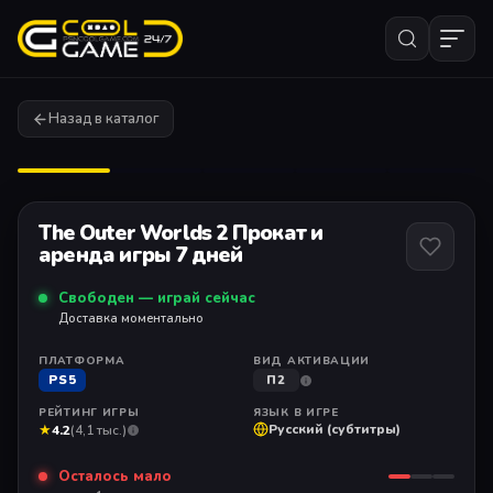
Назад в каталог
1
/ 9
The Outer Worlds 2 Прокат и
аренда игры 7 дней
Свободен — играй сейчас
Доставка моментально
ПЛАТФОРМА
ВИД АКТИВАЦИИ
PS5
П2
РЕЙТИНГ ИГРЫ
ЯЗЫК В ИГРЕ
★
Русский (субтитры)
4.2
(4,1 тыс.)
Осталось мало