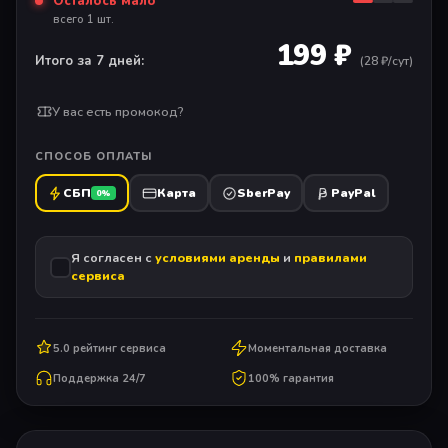
Осталось мало
всего 1 шт.
199 ₽
Итого за 7 дней:
(
28
₽/сут)
У вас есть промокод?
СПОСОБ ОПЛАТЫ
СБП
Карта
SberPay
PayPal
0%
Я согласен с
условиями аренды
и
правилами
сервиса
5.0 рейтинг сервиса
Моментальная доставка
Поддержка 24/7
100% гарантия