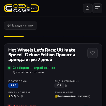
Назад в каталог
1
/ 6
Hot Wheels Let's Race: Ultimate
Speed - Deluxe Edition Прокат и
аренда игры 7 дней
Свободен — играй сейчас
Доставка моментально
ПЛАТФОРМА
ВИД АКТИВАЦИИ
PS5
П2
РЕЙТИНГ ИГРЫ
ЯЗЫК В ИГРЕ
★
Английский (озвучка)
3.5
(72)