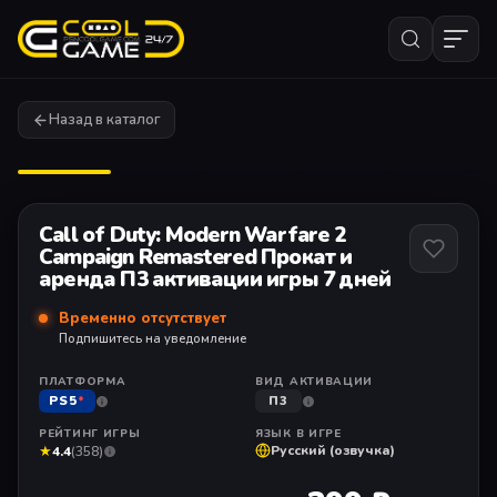
Назад в каталог
1
/ 6
Call of Duty: Modern Warfare 2
Campaign Remastered Прокат и
аренда П3 активации игры 7 дней
Временно отсутствует
Подпишитесь на уведомление
ПЛАТФОРМА
ВИД АКТИВАЦИИ
PS5
*
П3
РЕЙТИНГ ИГРЫ
ЯЗЫК В ИГРЕ
★
Русский (озвучка)
4.4
(358)