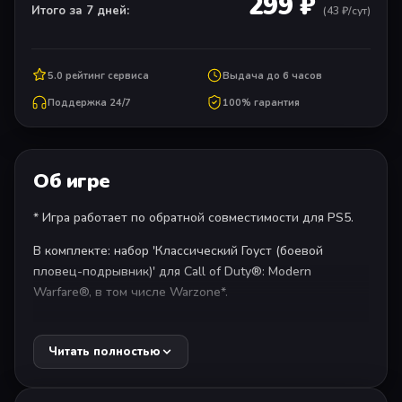
299 ₽
Итого за 7 дней:
(
43
₽/сут)
5.0 рейтинг сервиса
Выдача до 6 часов
Поддержка 24/7
100% гарантия
Об игре
* Игра работает по обратной совместимости для PS5.
В комплекте: набор 'Классический Гоуст (боевой
пловец-подрывник)' для Call of Duty®: Modern
Warfare®, в том числе Warzone*.
Кампания Call of Duty®: Modern Warfare® 2 получила
Читать полностью
улучшенные текстуры, анимации, реалистичную
физическую модель, расширенный динамический
диапазон освещения и целый ряд других технологий