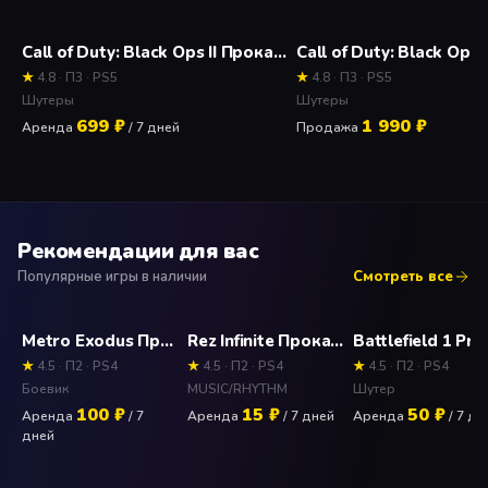
Call of Duty: Black Ops II Прокат и аренда П3 активации игры 7 дней
★
4.8 · П3 · PS5
★
4.8 · П3 · PS5
Шутеры
Шутеры
699 ₽
1 990 ₽
Аренда
/ 7 дней
Продажа
Рекомендации для вас
Популярные игры в наличии
Смотреть все
Metro Exodus Прокат и аренда игры 7 дней
Rez Infinite Прокат и аренда игры 7 дней
Battlefield 1 Premiu
★
4.5 · П2 · PS4
★
4.5 · П2 · PS4
★
4.5 · П2 · PS4
Боевик
MUSIC/RHYTHM
Шутер
100 ₽
15 ₽
50 ₽
Аренда
/ 7
Аренда
/ 7 дней
Аренда
/ 7 дн
дней