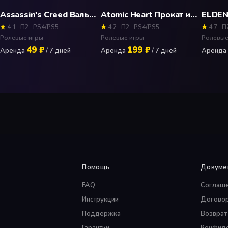
Assassin's Creed Вальгалла (Valhalla) Прокат и аренда игры 7 дней
Atomic Heart Прокат и аренда игры 7 дней
★
4.1 · П2 · PS4/PS5
★
4.2 · П2 · PS4/PS5
★
4.7 · П
Ролевые игры
Ролевые игры
Ролевые
49 ₽
199 ₽
Аренда
/ 7 дней
Аренда
/ 7 дней
Аренда
Помощь
Докуме
FAQ
Соглаш
Инструкции
Догово
Поддержка
Возврат