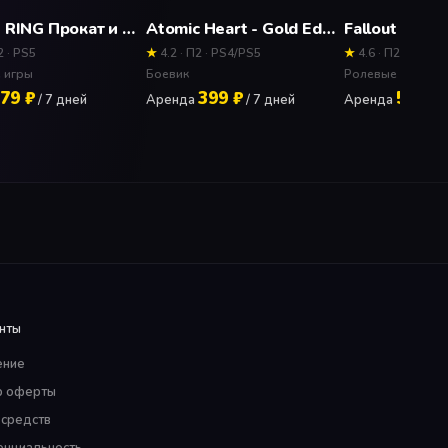
ELDEN RING Прокат и аренда игры 7 дней
Atomic Heart - Gold Edition (Новое дополнение) Прокат и аренда игры 7 дней
2 · PS5
★
4.2 · П2 · PS4/PS5
★
4.6 · П2 · PS4
 игры
Боевик
Ролевые игры
79 ₽
399 ₽
50 ₽
/ 7 дней
Аренда
/ 7 дней
Аренда
/ 
нты
ение
р оферты
 средств