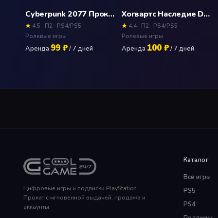
Cyberpunk 2077 Прокат и аренда игры 7 дней
Хогвартс Наследие Deluxe Edition (Hogwarts Legacy) Прокат и аренда игры 7 дней
★
4.5 · П2 · PS4/PS5
★
4.4 · П2 · PS4/PS5
Ролевые игры
Ролевые игры
99 ₽
100 ₽
Аренда
/ 7 дней
Аренда
/ 7 дней
Каталог
Все игры
Цифровые игры и подписки PlayStation.
PS5
Прокат с мгновенной выдачей, продажа и
PS4
аккаунты.