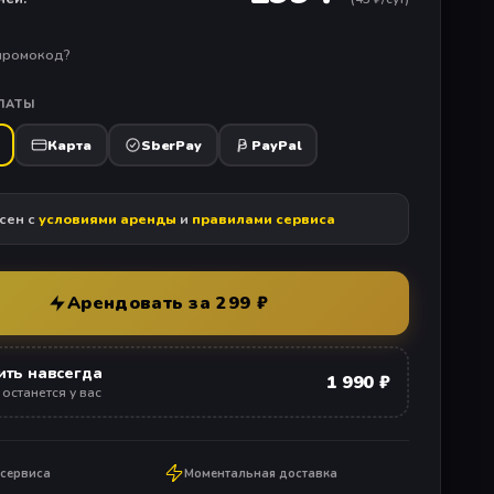
 промокод?
ЛАТЫ
Карта
SberPay
PayPal
сен с
условиями аренды
и
правилами сервиса
Арендовать за 299 ₽
ить навсегда
1 990 ₽
 останется у вас
 сервиса
Моментальная доставка