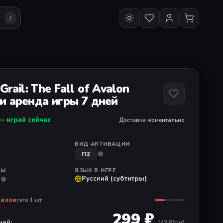
/
Grail: The Fall of Avalon
и аренда игры 7 дней
— играй сейчас
Доставка моментально
ВИД АКТИВАЦИИ
П2
РЫ
ЯЗЫК В ИГРЕ
Русский (субтитры)
)
мало
всего 1 шт.
299 ₽
ней:
(
43
₽/сут)