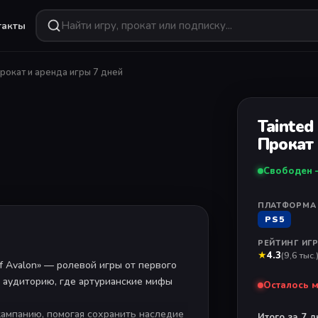
такты
ПОДБОРКИ
 Прокат и аренда игры 7 дней
1
/ 1
Хиты сезона
ial
от
590 ₽
Самое популярное
есяца
Новинки
Tainted 
Свежие поступления
от
890 ₽
Прокат 
 игр
Эксклюзивы
Свободен 
Только на PlayStation
e
Хит
от
1090 ₽
 Sony
Прокат
ИГРА НЕДЕЛИ
ПЛАТФОРМА
Crimson Desert
Аренда игр
PS5
Deluxe Edition
от
299 ₽
Скоро выйдут
Новинка — уже в каталоге
РЕЙТИНГ ИГ
Предзаказ
★
4.3
(9,6 тыс.
of Avalon» — ролевой игры от первого
Смотреть
 аудиторию, где артурианские мифы
Осталось 
ампанию, помогая сохранить наследие
Итого за 7 д