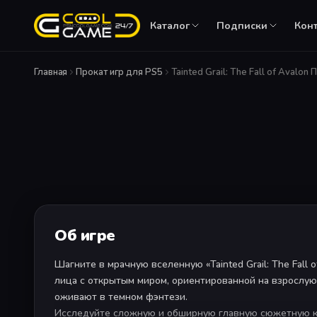
Каталог
Подписки
Кон
ПЛАТФОРМЫ
Главная
Прокат игр для PS5
Tainted Grail: The Fall of Avalon
Игры PS5
PS Plus Essent
Актуальные релизы
Онлайн + игры м
Игры PS4
PS Plus Extra
Большой каталог
Каталог из сотен
PS VR
Виртуальная реальность
PS Plus Delux
Extra + классика
PS VR2
Второе поколение VR
EA Play
Об игре
Каталог игр EA
Шагните в мрачную вселенную «Tainted Grail: The Fall 
лица с открытым миром, ориентированной на взрослую
оживают в темном фэнтези.
Исследуйте сложную и обширную главную сюжетную к