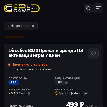
Назад в каталог
1
/ 11
Directive 8020 Прокат и аренда П3
активации игры 7 дней
Временно отсутствует
Подпишитесь на уведомление
ПЛАТФОРМА
ВИД АКТИВАЦИИ
PS5
П3
РЕЙТИНГ ИГРЫ
ЯЗЫК В ИГРЕ
★
Русский (субтитры)
3.8
(3,1 тыс.)
499 ₽
Итого за 7 дней:
(
71
₽/сут)