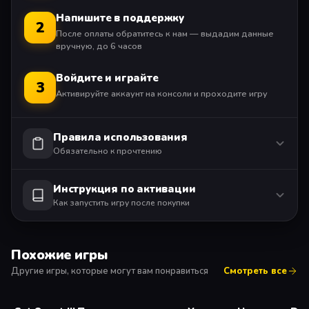
человечества.
Напишите в поддержку
2
После оплаты обратитесь к нам — выдадим данные
ИНОПЛАНЕТНЫЕ УГРОЗЫ В РЕАЛЬНОМ ВРЕМЕНИ
вручную, до 6 часов
По темным коридорам корабля рыщет смертельно
Войдите и играйте
3
опасный пришелец; если не остановить его, все на
Активируйте аккаунт на консоли и проходите игру
борту погибнут. Чтобы справиться с ним, призовите на
помощь стремительные рефлексы и навыки скрытного
Правила использования
перемещения — да и самодельное оружие тоже
Обязательно к прочтению
пригодится.
НЕ ДОВЕРЯЙТЕ НИКОМУ
Инструкция по активации
Как запустить игру после покупки
Вас преследует инопланетное существо, умеющее
притворяться человеком. Долгие годы экипаж
тренировался вместе, но теперь от взаимного доверия
Похожие игры
не осталось и следа: враг прячется у всех на виду. Кто
Другие игры, которые могут вам понравиться
Смотреть все
перед вами — человек или монстр? Теперь все
зависит от ваших решений!