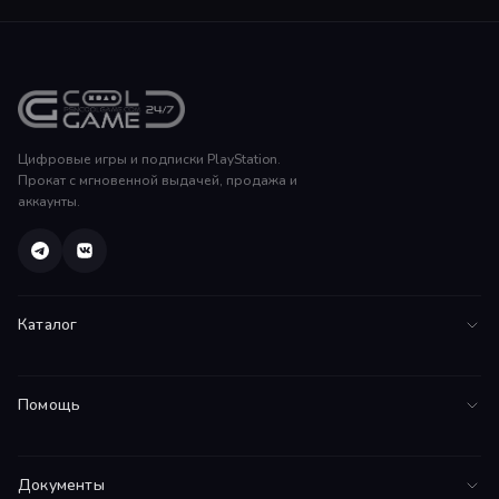
Цифровые игры и подписки PlayStation.
Прокат с мгновенной выдачей, продажа и
аккаунты.
Каталог
Все игры
Помощь
PS5
FAQ
PS4
Документы
Инструкции