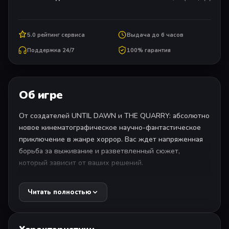
5.0 рейтинг сервиса
Выдача до 6 часов
Поддержка 24/7
100% гарантия
Об игре
От создателей UNTIL DAWN и THE QUARRY: абсолютно
новое кинематографическое научно-фантастическое
приключение в жанре хоррор. Вас ждет напряженная
борьба за выживание и разветвленный сюжет,
который зависит от ваших решений.
Земля умирает, и времени у человечества осталось
Читать полностью
немного. Тау Кита, что в 12 световых годах от дома,
сулит призрачную надежду... Но когда корабль-колония
«Кассиопея» терпит крушение, выясняется, что члены