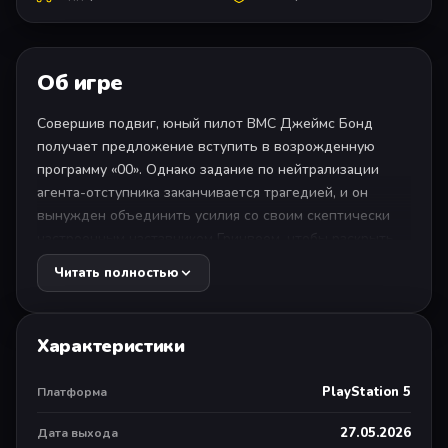
Об игре
Совершив подвиг, юный пилот ВМС Джеймс Бонд
получает предложение вступить в возрожденную
программу «00». Однако задание по нейтрализации
агента-отступника заканчивается трагедией, и он
вынужден объединить усилия со своим скептически
настроенным наставником Гринвеем, чтобы раскрыть
заговор и сорвать попытку переворота в самом сердце
Читать полностью
государства.
СТАНЬТЕ АГЕНТОМ 007
Характеристики
Погрузитесь в новую уникальную и переосмысленную
историю становления Джеймса Бонда и раскройте
PlayStation 5
Платформа
череду событий, превративших дерзкого юного героя
в элитного агента МИ-6.
27.05.2026
Дата выхода