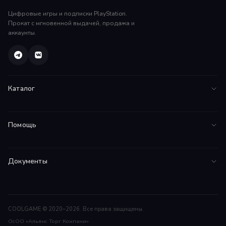
Цифровые игры и подписки PlayStation.
Прокат с мгновенной выдачей, продажа и
аккаунты.
Каталог
Все игры
Помощь
PS5
FAQ
PS4
Документы
Инструкции
Подписки
Соглашение
Поддержка
Договор оферты
Гарантии
COOLGAME © 2020–2026. Все права защищены.
ОсОО «Альянс Торг Компани»
Возврат средств