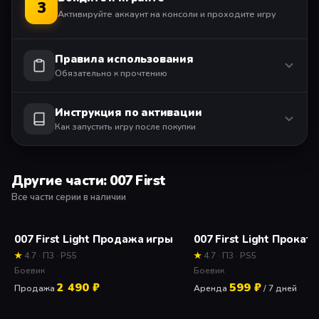
3
Активируйте аккаунт на консоли и проходите игру
Правила использования
Обязательно к прочтению
Инструкция по активации
Как запустить игру после покупки
Другие части: 007 First
Все части серии в наличии
007 First Light Продажа игры
★
4.7 · П3 · PS5
★
4.7 · П3 · PS5
Боевик
Боевик
2 490 ₽
599 ₽
Продажа
Аренда
/ 7 дней