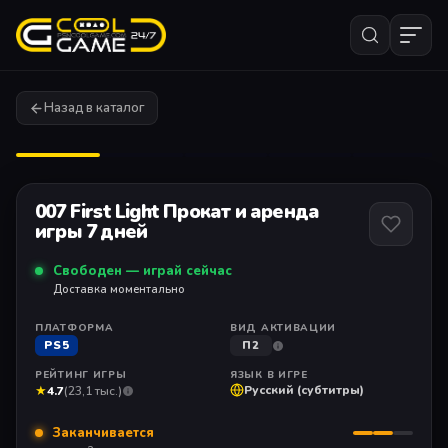
Назад в каталог
1
/ 11
007 First Light Прокат и аренда
игры 7 дней
Свободен — играй сейчас
Доставка моментально
ПЛАТФОРМА
ВИД АКТИВАЦИИ
PS5
П2
РЕЙТИНГ ИГРЫ
ЯЗЫК В ИГРЕ
★
Русский (субтитры)
4.7
(23,1 тыс.)
Заканчивается