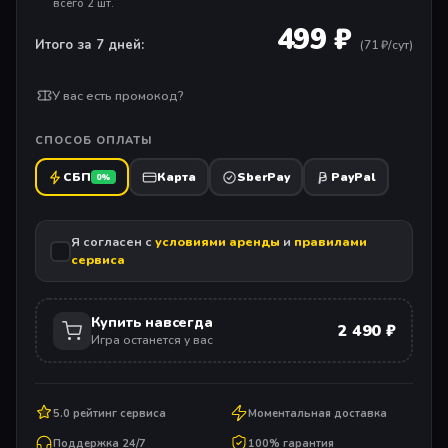
всего 2 шт.
499 ₽
Итого за 7 дней:
(
71
₽/сут)
У вас есть промокод?
СПОСОБ ОПЛАТЫ
СБП
Карта
SberPay
PayPal
0%
Я согласен с
условиями аренды
и
правилами
сервиса
Купить навсегда
2 490 ₽
Игра останется у вас
5.0 рейтинг сервиса
Моментальная доставка
Поддержка 24/7
100% гарантия