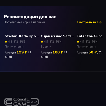
Рекомендации для вас
Популярные игры в наличии
Смотреть все
Stellar Blade Прокат и аренда игры 7 дней
Одни из нас Часть 2 (The Last of Us) Прокат и аренда игры 7 дней
★
4.8 · П2 · PS5
★
4.5 · П2 · PS4
★
4.5 · П2 · PS4
Приключения
Боевик
Приключения
199 ₽
100 ₽
50 ₽
Аренда
/ 7
Аренда
/ 7
Аренда
/ 7 дн
дней
дней