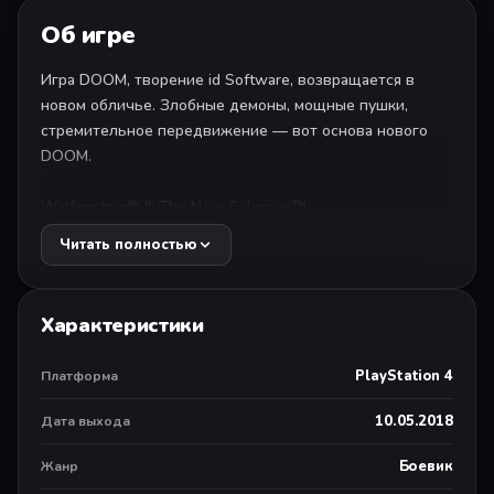
Об игре
Игра DOOM, творение id Software, возвращается в
новом обличье. Злобные демоны, мощные пушки,
стремительное передвижение — вот основа нового
DOOM.
Wolfenstein® II: The New Colossus™
Эта версия (Product ID CUSA07378) включает
Читать полностью
английский, польский и русский.
Wolfenstein II — долгожданное продолжение
Характеристики
Wolfenstein®: The New Order™. В захваченной
нацистами Америке вы отыщете выживших лидеров
PlayStation 4
Платформа
сопротивления, сразитесь с нацистами, соберете
крутой арсенал оружия и овладеете новыми
10.05.2018
Дата выхода
способностями.
Боевик
Жанр
Внутриигровые покупки не обязательны