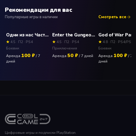
Рекомендации для вас
Популярные игры в наличии
Смотреть все
Одни из нас Часть 2 (The Last of Us) Прокат и аренда игры 7 дней
Enter the Gungeon Прокат и аренда игры 7 дней
★
4.5 · П2 · PS4
★
4.5 · П2 · PS4
★
4.8 · П2 · PS4/PS5
Боевик
Приключения
Боевик
100 ₽
50 ₽
100 ₽
Аренда
/ 7
Аренда
/ 7 дней
Аренда
/ 7
дней
дней
Цифровые игры и подписки PlayStation.