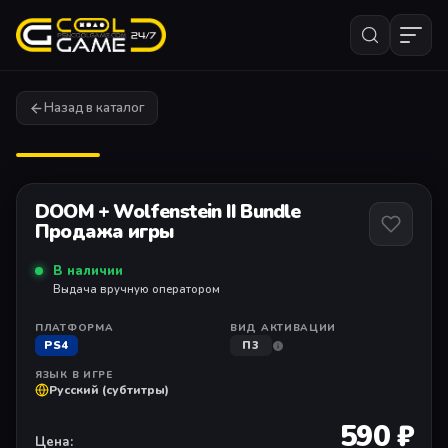
Назад в каталог
1
/ 7
DOOM + Wolfenstein II Bundle
Продажа игры
В наличии
Выдача вручную оператором
ПЛАТФОРМА
ВИД АКТИВАЦИИ
PS4
П3
ЯЗЫК В ИГРЕ
Русский (субтитры)
590 ₽
Цена: