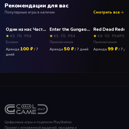
Рекомендации для вас
Популярные игры в наличии
Смотреть все
Одни из нас Часть 2 (The Last of Us) Прокат и аренда игры 7 дней
Enter the Gungeon Прокат и аренда игры 7 дней
★
4.5 · П2 · PS4
★
4.5 · П2 · PS4
★
4.8 · П2 · PS4/PS5
Боевик
Приключения
Приключения
100 ₽
50 ₽
99 ₽
Аренда
/ 7
Аренда
/ 7 дней
Аренда
/ 7 дн
дней
Цифровые игры и подписки PlayStation.
Прокат с мгновенной выдачей, продажа и