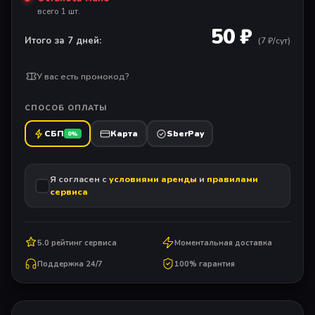
всего 1 шт.
50 ₽
Итого за 7 дней:
(
7
₽/сут)
У вас есть промокод?
СПОСОБ ОПЛАТЫ
СБП
Карта
SberPay
0%
Я согласен с
условиями аренды
и
правилами
сервиса
5.0 рейтинг сервиса
Моментальная доставка
Поддержка 24/7
100% гарантия