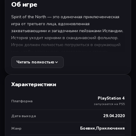
Об игре
Spirit of the North — это одиночная приключенческая
игра от третьего лица, вдохновленная
захватывающими и загадочными пейзажами Исландии.
История уходит корнями в скандинавский фольклор.
Игрок должен полностью погрузиться в окружающий
мир, чтобы разгадывать головоломки и строить
гипотезы об ушедшей древней цивилизации. Это
Читать полностью
история о простом рыжем лисе, чья судьба тесно
переплетается с судьбой стража Северного сияния —
женским лисьим духом.
Характеристики
1 игрок
PlayStation 4
Не менее 4Гб
Платформа
запускается на PS5
DUALSHOCK®4 с функцией вибрации
PAL HD 720p,1080i,1080p
29.04.2020
Дата выхода
Боевик,Приключения
Жанр