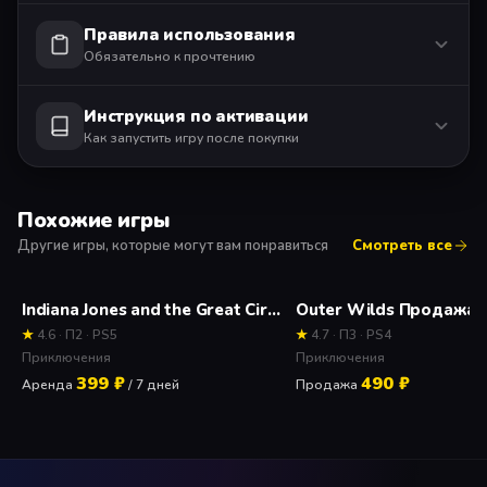
Правила использования
Обязательно к прочтению
Инструкция по активации
Как запустить игру после покупки
Похожие игры
Другие игры, которые могут вам понравиться
Смотреть все
Indiana Jones and the Great Circle (Индиана Джонс) Прокат и аренда игры 7 дней
Outer Wilds Продажа 
★
4.6 · П2 · PS5
★
4.7 · П3 · PS4
Приключения
Приключения
399 ₽
490 ₽
Аренда
/ 7 дней
Продажа