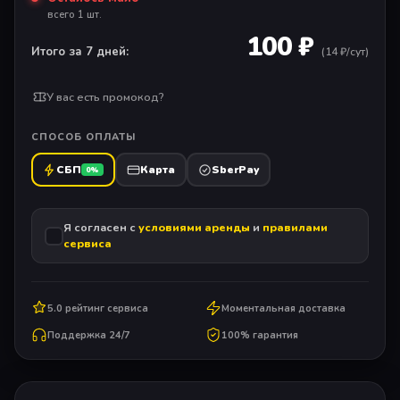
всего 1 шт.
100 ₽
Итого за 7 дней:
(
14
₽/сут)
У вас есть промокод?
СПОСОБ ОПЛАТЫ
СБП
Карта
SberPay
0%
Я согласен с
условиями аренды
и
правилами
сервиса
5.0 рейтинг сервиса
Моментальная доставка
Поддержка 24/7
100% гарантия