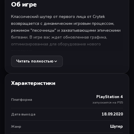
Об игре
Классический шутер от первого лица от Crytek
возвращается с динамическим игровым процессом,
режимом "песочницы" и захватывающими эпическими
битвами. В игре вас ждет обновленная графика,
оптимизированная для оборудования нового
поколения.
Читать полностью
Экипировка: скорость, сила, броня и маскировка
нанокостюма помогут победить в любом бою.
Характеристики
Адаптация: в постоянно меняющихся условиях
адаптируйте свою тактику, чтобы одерживать победу
PlayStation 4
на полях боя, таких как замерзшие джунгли,
Платформа
запускается на PS5
инопланетные среды и т. п.
18.09.2020
Дата выхода
Настройка: благодаря огромному арсеналу модульного
оружия можно выбрать понравившийся стиль игры: от
Шутер
Жанр
экспериментального до инопланетного.