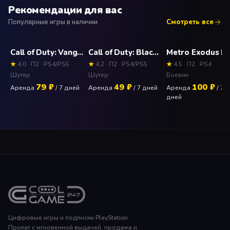
Рекомендации для вас
Управлять игрой PS4 можно с помощью PS Vita
Популярные игры в наличии
Смотреть все
Расширенные игровые функции на консоли PS4 Pro
Доступна автономная игра
Call of Duty: Vanguard Прокат и аренда игры 7 дней
Call of Duty: Black Ops Cold War Прокат и аренда игры 7 дней
★
4.0 · П2 · PS4/PS5
★
4.2 · П2 · PS4/PS5
★
4.5 · П2 · PS4
Шутер
Шутер
Боевик
79 ₽
49 ₽
100 ₽
Аренда
/ 7 дней
Аренда
/ 7 дней
Аренда
/ 7
дней
Цифровые игры и подписки PlayStation.
Прокат с мгновенной выдачей, продажа и