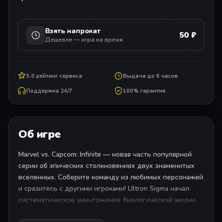
Взять напрокат
50 ₽
Дешевле — игра на время
5.0 рейтинг сервиса
Выдача до 6 часов
Поддержка 24/7
100% гарантия
Об игре
Marvel vs. Capcom: Infinite — новая часть популярной
серии об эпических столкновениях двух знаменитых
вселенных. Соберите команду из любимых персонажей
и сразитесь с другими игроками! Ultron Sigma начал
систематическое уничтожение биологической жизни.
Но герои не сдаются и объединяются, чтобы