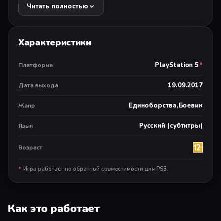
раздобыть Камни и дать бой злодею. Содержит
Читать полностью
эксклюзивный контент дляPS4™: Major Carol Danvers
Costume для Captain Marvel.
Характеристики
Автономная многопользовательская игра (2 игрока)
PlayStation 5
*
Платформа
Сетевая многопользовательская игра (2-8 игрока).
Требуется оплаченная подписка на PlayStation Plus.
19.09.2017
Дата выхода
Единоборства,Боевик
Жанр
Русский (субтитры)
Язык
Возраст
*
Игра работает по обратной совместимости для PS5.
Как это работает