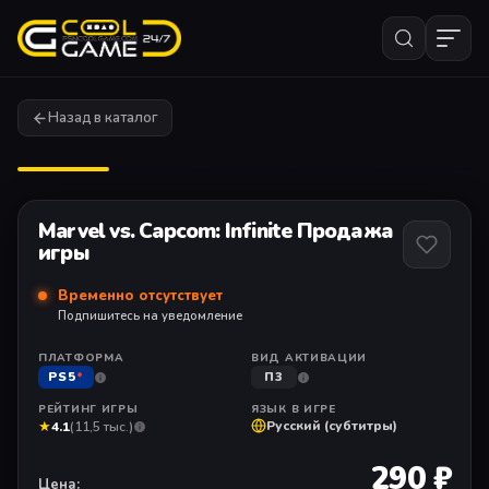
Назад в каталог
1
/ 11
Marvel vs. Capcom: Infinite Продажа
игры
Временно отсутствует
Подпишитесь на уведомление
ПЛАТФОРМА
ВИД АКТИВАЦИИ
PS5
*
П3
РЕЙТИНГ ИГРЫ
ЯЗЫК В ИГРЕ
★
Русский (субтитры)
4.1
(11,5 тыс.)
290 ₽
Цена: