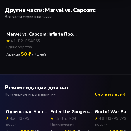
Другие части: Marvel vs. Capcom:
Все части серии в наличии
Marvel vs. Capcom: Infinite Прокат и аренда игры 7 дней
★
4.1 · П2 · PS4/PS5
Единоборства
50 ₽
Аренда
/ 7 дней
Рекомендации для вас
Популярные игры в наличии
Смотреть все
Одни из нас Часть 2 (The Last of Us) Прокат и аренда игры 7 дней
Enter the Gungeon Прокат и аренда игры 7 дней
★
4.5 · П2 · PS4
★
4.5 · П2 · PS4
★
4.8 · П2 · PS4/PS5
Боевик
Приключения
Боевик