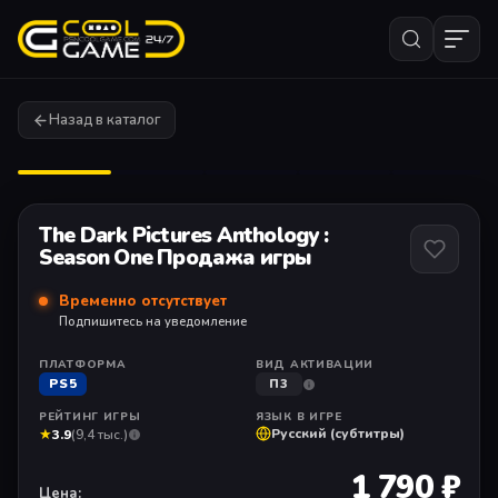
Назад в каталог
1
/ 11
The Dark Pictures Anthology :
Season One Продажа игры
Временно отсутствует
Подпишитесь на уведомление
ПЛАТФОРМА
ВИД АКТИВАЦИИ
PS5
П3
РЕЙТИНГ ИГРЫ
ЯЗЫК В ИГРЕ
★
Русский (субтитры)
3.9
(9,4 тыс.)
1 790 ₽
Цена: