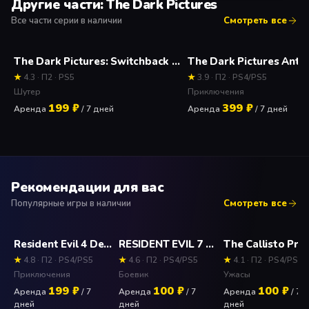
Другие части: The Dark Pictures
Все части серии в наличии
Смотреть все
The Dark Pictures: Switchback VR Прокат и аренда игры 7 дней
★
4.3 · П2 · PS5
★
3.9 · П2 · PS4/PS5
Шутер
Приключения
199 ₽
399 ₽
Аренда
/ 7 дней
Аренда
/ 7 дней
Рекомендации для вас
Популярные игры в наличии
Смотреть все
Resident Evil 4 Deluxe Edition Прокат и аренда игры 7 дней
RESIDENT EVIL 7 biohazard (PS4) Прокат и аренда игры 7 дней
★
4.8 · П2 · PS4/PS5
★
4.6 · П2 · PS4/PS5
★
4.1 · П2 · PS4/PS5
Приключения
Боевик
Ужасы
199 ₽
100 ₽
100 ₽
Аренда
/ 7
Аренда
/ 7
Аренда
/ 7
дней
дней
дней