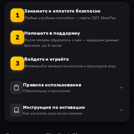
В The Devil In Me группа документалистов получает
таинственный звонок с приглашением в современную
Закажите и оплатите безопасно
1
копию Замка убийств маньяка Г. Г. Холмса. По прибытии
Любым удобным способом — карта, СБП, SberPay
съёмочная группа обнаруживает, что за ними
наблюдают, а их действиями пытаются управлять, и на
Напишите в поддержку
2
кону оказывается гораздо больше, чем просто рейтинг
После оплаты обратитесь к нам — выдадим данные
их шоу.
вручную, до 6 часов
С чего бы вы ни начали, не играйте в одиночку!
Войдите и играйте
3
Активируйте аккаунт на консоли и проходите игру
Автономная однопользовательская игра (2–5 игроков)
Правила использования
Сетевая многопользовательская игра (2 игрока).
Обязательно к прочтению
Требуется оплаченная подписка на PlayStation Plus.
Инструкция по активации
Как запустить игру после покупки