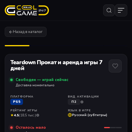
Назад в каталог
1
/ 9
Teardown Прокат и аренда игры 7
дней
Свободен — играй сейчас
Доставка моментально
ПЛАТФОРМА
ВИД АКТИВАЦИИ
PS5
П2
РЕЙТИНГ ИГРЫ
ЯЗЫК В ИГРЕ
★
Русский (субтитры)
4.5
(18,5 тыс.)
Осталось мало