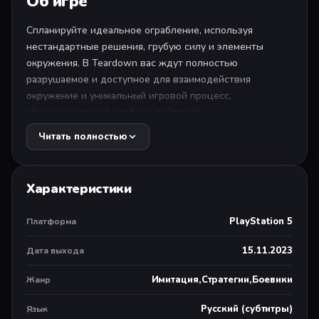
Об игре
Спланируйте идеальное ограбление, используя
нестандартные решения, грубую силу и элементы
окружения. В Teardown вас ждут полностью
разрушаемое и доступное для взаимодействия
окружение и уникальный игровой процесс,
обеспечивающий свободу действий.
Читать полностью
Взрывайте или тараньте стены, чтобы прокладывать
неожиданные короткие пути. Складывайте объекты
друг на друга, возводите строения или используйте
Характеристики
плавающие объекты, чтобы получить преимущество.
Тщательно продумывайте порядок действий на
PlayStation 5
Платформа
каждом уровне, а затем совершайте ограбление и
скрывайтесь.
15.11.2023
Дата выхода
Бегайте, прыгайте, газуйте, разгоняйтесь. Делайте всё
Имитация,Стратегии,Боевики
Жанр
возможное для сбора целей, избегания роботов или
кражи необходимых клиентам предметов и
Русский (субтитры)
Язык