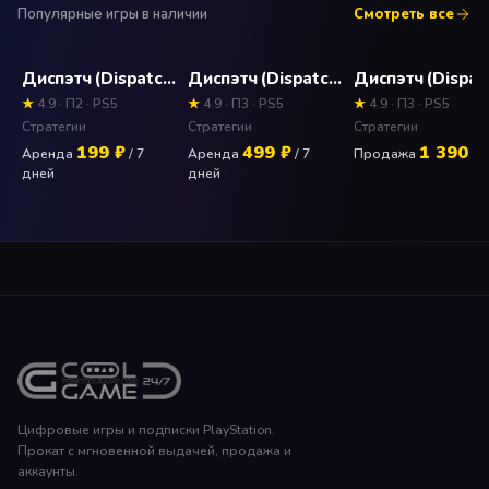
• Несколько кампаний, более 40 захватывающих
Популярные игры в наличии
Смотреть все
заданий
• Режим песочницы — стройте и уничтожайте
Диспэтч (Dispatch) Прокат и аренда игры 7 дней
Диспэтч (Dispatch) Прокат и аренда П3 активации игры 7 дней
различные объекты
★
4.9 · П2 · PS5
★
4.9 · П3 · PS5
★
4.9 · П3 · PS5
Стратегии
Стратегии
Стратегии
199 ₽
499 ₽
1 390 ₽
Аренда
/ 7
Аренда
/ 7
Продажа
дней
дней
Цифровые игры и подписки PlayStation.
Прокат с мгновенной выдачей, продажа и
аккаунты.