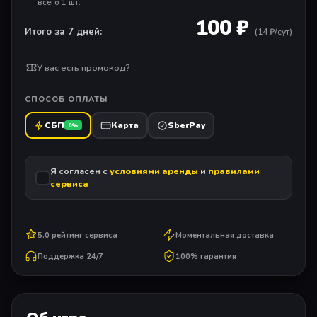
всего 1 шт.
100 ₽
Итого за 7 дней:
(
14
₽/сут)
У вас есть промокод?
СПОСОБ ОПЛАТЫ
СБП
Карта
SberPay
0%
Я согласен с
условиями аренды
и
правилами
сервиса
5.0 рейтинг сервиса
Моментальная доставка
Поддержка 24/7
100% гарантия