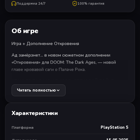
Поддержка 24/7
100% гарантия
Об игре
Игра + Дополнение Откровения
Ад замёрзнет… в новом сюжетном дополнении
«Откровения» для DOOM: The Dark Ages, — новой
главе кровавой саги о Палаче Рока.
СТАНЬТЕ ПАЛАЧОМ В СРЕДНЕВЕКОВОЙ ВОЙНЕ
С АДОМ
Читать полностью
DOOM: The Dark Ages от студии id Software — это
зрелищное эпическое сказание о Палаче Рока и его
ярости, которое поведает предысторию снискавших
Характеристики
всемирную известность игр DOOM (2016)
и DOOM Eternal. В третьей части современной серии
PlayStation 5
Платформа
DOOM игроки вновь наденут броню Палача Рока
и прольют реки крови в мрачной средневековой войне