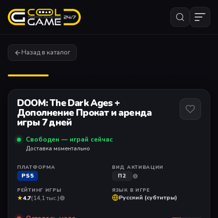
Назад в каталог
1
/ 7
DOOM: The Dark Ages +
Дополнение Прокат и аренда
игры 7 дней
Свободен — играй сейчас
Доставка моментально
ПЛАТФОРМА
ВИД АКТИВАЦИИ
PS5
П2
РЕЙТИНГ ИГРЫ
ЯЗЫК В ИГРЕ
★
Русский (субтитры)
4.7
(14,1 тыс.)