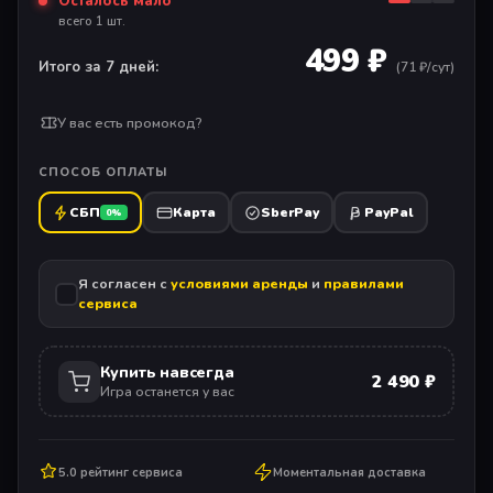
Осталось мало
всего 1 шт.
499 ₽
Итого за 7 дней:
(
71
₽/сут)
У вас есть промокод?
СПОСОБ ОПЛАТЫ
СБП
Карта
SberPay
PayPal
0%
Я согласен с
условиями аренды
и
правилами
сервиса
Купить навсегда
2 490 ₽
Игра останется у вас
5.0 рейтинг сервиса
Моментальная доставка