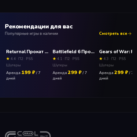
тайн и опасностей, исследуя самые масштабные уровни
в истории id.
Рекомендации для вас
Популярные игры в наличии
Смотреть все
Returnal Прокат и аренда игры 7 дней
Battlefield 6 Прокат и аренда игры 7 дней
★
4.4 · П2 · PS5
★
4.1 · П2 · PS5
★
4.3 · П2 · PS5
Шутеры
Шутеры
Шутеры
199 ₽
299 ₽
299 ₽
Аренда
/ 7
Аренда
/ 7
Аренда
/ 7
дней
дней
дней