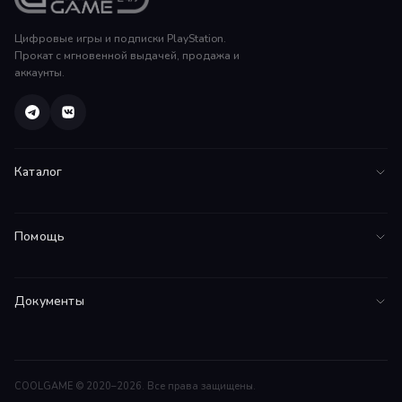
Цифровые игры и подписки PlayStation.
Прокат с мгновенной выдачей, продажа и
аккаунты.
Каталог
Все игры
Помощь
PS5
FAQ
PS4
Документы
Инструкции
Подписки
Соглашение
Поддержка
Договор оферты
Гарантии
COOLGAME © 2020–2026. Все права защищены.