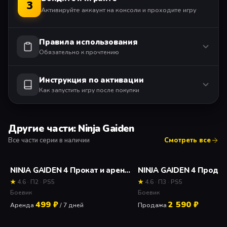
3
автоматическую поддержку в сложных ситуациях. Он
Активируйте аккаунт на консоли и проходите игру
прекрасно подойдет игрокам, которые не совсем
уверены в своих навыках!
Правила использования
Обязательно к прочтению
Инструкция по активации
Как запустить игру после покупки
Другие части: Ninja Gaiden
Все части серии в наличии
Смотреть все
NINJA GAIDEN 4 Прокат и аренда игры 7 дней
NINJA GAIDEN 4 Прода
★
4.6 · П2 · PS5
★
4.6 · П3 · PS5
Боевик
Боевик
499 ₽
2 590 ₽
Аренда
/ 7 дней
Продажа