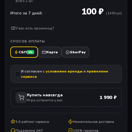
всего 1 шт.
100 ₽
Итого за 7 дней:
(
14
₽/сут)
У вас есть промокод?
СПОСОБ ОПЛАТЫ
СБП
Карта
SberPay
0%
Я согласен с
условиями аренды
и
правилами
сервиса
Купить навсегда
1 990 ₽
Игра останется у вас
5.0 рейтинг сервиса
Моментальная доставка
Поддержка 24/7
100% гарантия