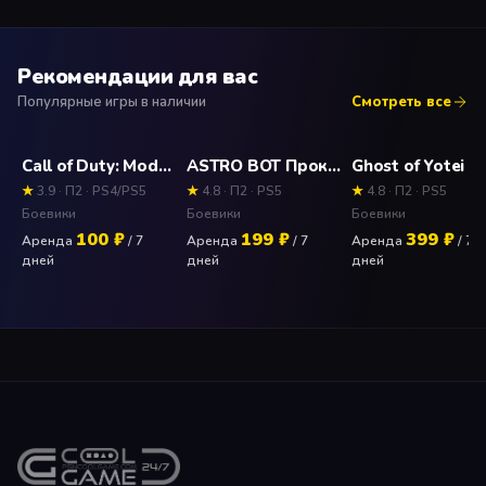
Рекомендации для вас
Популярные игры в наличии
Смотреть все
Call of Duty: Modern Warfare II - набор Cross-Gen Прокат и аренда игры 7 дней
ASTRO BOT Прокат и аренда игры 7 дней
★
3.9 · П2 · PS4/PS5
★
4.8 · П2 · PS5
★
4.8 · П2 · PS5
Боевики
Боевики
Боевики
100 ₽
199 ₽
399 ₽
Аренда
/ 7
Аренда
/ 7
Аренда
/ 7
дней
дней
дней