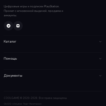
Цифровые игры и подписки PlayStation.
Прокат с мгновенной выдачей, продажа и
аккаунты.
Каталог
Все игры
Помощь
PS5
FAQ
PS4
Документы
Инструкции
Подписки
Соглашение
Поддержка
Договор оферты
Гарантии
COOLGAME © 2020–2026. Все права защищены.
ОсОО «Альянс Торг Компани»
Возврат средств