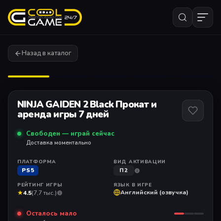
Назад в каталог
1
/ 10
NINJA GAIDEN 2 Black Прокат и
аренда игры 7 дней
Свободен — играй сейчас
Доставка моментально
ПЛАТФОРМА
ВИД АКТИВАЦИИ
PS5
П2
РЕЙТИНГ ИГРЫ
ЯЗЫК В ИГРЕ
★
Английский (озвучка)
4.5
(7,7 тыс.)
Осталось мало