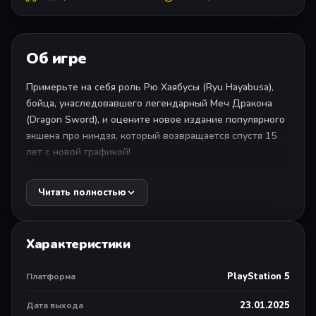
Об игре
Примерьте на себя роль Рю Хаябусы (Ryu Hayabusa),
бойца, унаследовавшего легендарный Меч Дракона
(Dragon Sword), и оцените новое издание популярного
экшена про ниндзя, который возвращается спустя 15
лет с новой графикой!
1. Мир NINJA GAIDEN 2 с роскошной обновленной
Читать полностью
графикой!
Пейзажи, персонажи, эффекты и освещение
полностью переработаны, улучшены и сделаны более
Характеристики
реалистичными. Для создания потрясающей графики
новейшего поколения использовался движок Unreal
PlayStation 5
Платформа
Engine 5, который позволит игрокам глубже
погрузиться в мир игры.
23.01.2025
Дата выхода