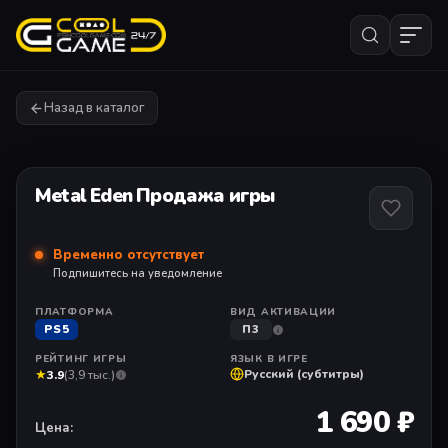
Назад в каталог
1
/ 1
Metal Eden Продажа игры
Временно отсутствует
Подпишитесь на уведомление
ПЛАТФОРМА
ВИД АКТИВАЦИИ
PS5
П3
РЕЙТИНГ ИГРЫ
ЯЗЫК В ИГРЕ
★
Русский (субтитры)
3.9
(3,9 тыс.)
1 690 ₽
Цена: