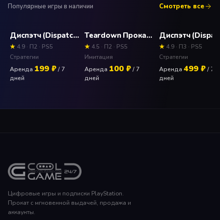
Популярные игры в наличии
Смотреть все
Диспэтч (Dispatch) Прокат и аренда игры 7 дней
Teardown Прокат и аренда игры 7 дней
★
4.9 · П2 · PS5
★
4.5 · П2 · PS5
★
4.9 · П3 · PS5
Стратегии
Имитация
Стратегии
199 ₽
100 ₽
499 ₽
Аренда
/ 7
Аренда
/ 7
Аренда
/ 7
дней
дней
дней
Цифровые игры и подписки PlayStation.
Прокат с мгновенной выдачей, продажа и
аккаунты.