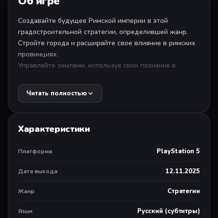
Об игре
Создавайте будущее Римской империи в этой
градостроительной стратегии, определившей жанр.
Стройте города и расширяйте свое влияние в римских
провинциях.
Управляйте землями, используя свои познания в
экономике, дипломатические навыки или военную
мощь: вам решать, какова будет цена мира.
Читать полностью
СТРОЙТЕ, ТОРГУЙТЕ И РАСШИРЯЙТЕ СВОИ
ВЛАДЕНИЯ
Характеристики
Опробуйте высококлассный симулятор
градостроительства и стройте города мечты в Римской
PlayStation 5
Платформа
империи на пике ее процветания. Регулируйте
экономику, добиваясь равновесия между
12.11.2025
Дата выхода
потребностями жителей и бесконечными требованиями
императора. Стройте и любуйтесь пейзажами –
Стратегии
Жанр
прекрасными равнинами Лация и таинственными
болотами кельтского Альбиона, где не хочет оказаться
Русский (субтитры)
Язык