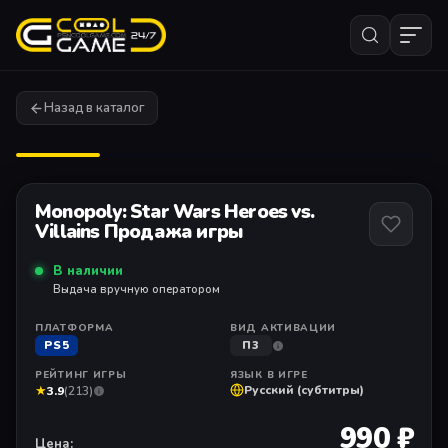
Назад в каталог
1
/ 11
Monopoly: Star Wars Heroes vs.
Villains Продажа игры
В наличии
Выдача вручную оператором
ПЛАТФОРМА
ВИД АКТИВАЦИИ
PS5
П3
РЕЙТИНГ ИГРЫ
ЯЗЫК В ИГРЕ
★
Русский (субтитры)
3.9
(213)
990 ₽
Цена: