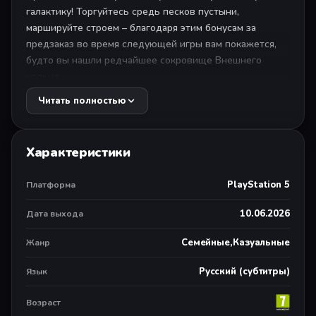
галактику! Торгуйтесь средь песков пустыни,
маршируйте строем – благодаря этим бонусам за
предзаказ во время следующей игры вам покажется,
будто вы нашли редчайшее сокровище Внешнего
кольца.
Читать полностью
Джава: бросайте кубики со всей находчивостью
татуинского мусорщика. Поможет поймать удачу за
хвост в самом неожиданном месте!
Характеристики
Штурмовик: привнесите порядок на игровую доску с
PlayStation 5
Платформа
помощью легендарного солдата Империи. Не
волнуйтесь: эти кубики не промажут!
10.06.2026
Дата выхода
Семейные,Казуальные
Жанр
Собирайте свою команду, разблокируйте легендарных
персонажей Star Wars™ и сражайтесь с друзьями и
Русский (субтитры)
Язык
родными за контроль над галактикой, путешествуя по
прославленным планетам и другим локациям.
Возраст